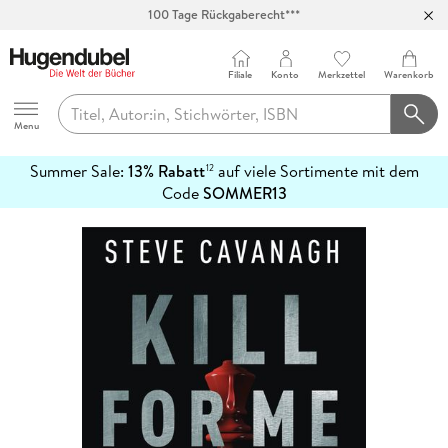
100 Tage Rückgaberecht***
Abholung in über 100 Filialen
Filiale
Konto
Merkzettel
Warenkorb
Hugendubel
Menu
Summer Sale:
13% Rabatt
auf viele Sortimente mit dem
12
mehr
Code
SOMMER13
erfahren