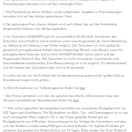
Preissenkungen beziehen sich auf den vorherigen Preis.
Die Preisbindung dieses Artikels wurde aufgehoben. Angaben zu Preissenkungen
7
beziehen sich auf den letzten gebundenen Preis.
Der gebundene Preis dieses Artikels wird nach Ablauf des auf der Artikelseite
8
dargestellten Datums vom Verlag angehoben.
Ihr Gutschein SOMMER13 gilt bis einschließlich 10.08.2026. Sie können den
12
Gutschein ausschließlich online einlösen unter www.hugendubel.de. Keine Bestellung
zur Abholung mit Zahlung in der Filiale möglich. Der Gutschein ist nicht gültig für
gesetzlich preisgebundene Artikel (deutschsprachige Bücher und eBooks) sowie für
preisgebundene Kalender, tolino shine (4016621130466), tolino select und das
Hugendubel Hörbuch Abo. Der Gutschein ist nicht mit anderen Gutscheinen und
Geschenkkarten kombinierbar. Eine Barauszahlung ist nicht möglich. Ein Weiterverkauf
und der Handel des Gutscheincodes sind nicht gestattet.
Leider können wir die Echtheit der Kundenbewertung aufgrund der großen Zahl an
15
Einzelbewertungen nicht prüfen.
Alle Informationen zur Tiefpreisgarantie finden Sie
hier
16
Alle Preise verstehen sich inkl. der gesetzlichen MwSt. Informationen über den
*
Versand und anfallende Versandkosten finden Sie
hier
Alle online gekauften Versandartikel beinhalten ein erweitertes Rückgaberecht von
***
100 Tagen nach Kaufdatum. Die Rücknahme von Bild-, Ton- und Datenträgern ist nur bei
noch versiegelter Ware möglich. Für in der Filiale gekaufte Artikel gilt ein
Rückgaberecht von 4 Wochen. Voraussetzung ist die Vorlage des Kassenbons und dass
sich der Artikel in wiederverkaufsfähigem Zustand befindet. Für digitale Produkte gilt
weiterhin die gesetzliche Widerrufsfrist von 14 Tagen. Bitte senden Sie Ihren Widerruf