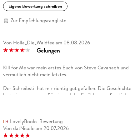
Eigene Bewertung schreiben
Zur Empfehlungsrangliste
Von
Holla_Die_Waldfee
am
08.08.2026
Gelungen
Kill for Me war mein erstes Buch von Steve Cavanagh und
vermutlich nicht mein letztes.
Der Schreibstil hat mir richtig gut gefallen. Die Geschichte
liest sich angenehm flüssig und das Erzähltempo fand ich
insgesamt genau richtig. Besonders im zweiten Viertel nimmt
die Handlung für mein Empfinden ordentlich Fahrt auf.
LovelyBooks-Bewertung
Erzählt wird in zwei Handlungssträngen, deren
Von datNicole
am
20.07.2026
Zusammenhang mir lange nicht klar war. Genau das hat für
mich einen großen Teil der Spannung ausgemacht, weil ich