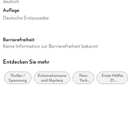
deutsch
Auflage
Deutsche Erstausgabe
Seitenanzahl
512
Barrierefreiheit
Autor/Autorin
Keine Information zur Barrierefreiheit bekannt
Steve Cavanagh
Übersetzung
Entdecken Sie mehr
Peter Beyer
Thriller /
Kriminalromane
New
Erste Hälfte
Verlag/Hersteller
Spannung
und Mystery
York
21.
Goldmann TB
City
Jahrhundert
(ca. 2000
Originaltitel
bis ca. 2050)
Kill for Me, Kill for You
Originalsprache
englisch
Produktart