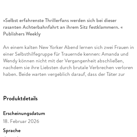
»Selbst erfahrenste Thrillerfans werden sich bei dieser
rasanten Achterbahnfahrt an ihrem Sitz festklammern. «
Publishers Weekly
An einem kalten New Yorker Abend lernen sich zwei Frauen in
einer Selbsthilfegruppe für Trauernde kennen: Amanda und
Wendy können nicht mit der Vergangenheit abschließen,
nachdem sie ihre Liebsten durch brutale Verbrechen verloren
haben. Beide warten vergeblich darauf, dass der Täter zur
Rechenschaft gezogen wird. So schließen sie einen Pakt:
Amanda wird den Mann töten, der Wendys Tochter
vergewaltigt und ermordet hat. Und Wendy wird Wallace
Produktdetails
Crone umbringen, den Mörder von Amandas kleiner Jess.
Doch der Plan geht schrecklich schief. Denn eine der beiden
Erscheinungsdatum
spielt ein falsches Spiel . . .
18. Februar 2026
Sprache