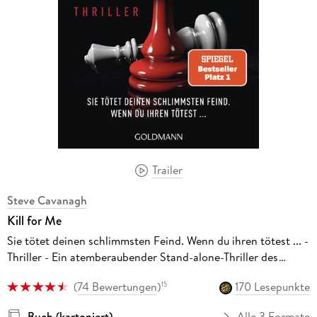
Trailer
Steve Cavanagh
Kill for Me
Sie tötet deinen schlimmsten Feind. Wenn du ihren tötest ... -
Thriller - Ein atemberaubender Stand-alone-Thriller des
SPIEGEL-Bestsellerautors von THIRTEEN und SEVEN DAYS.
(
74 Bewertungen
)
170 Lesepunkte
15
Buch (kartoniert)
Alle 3 Formate