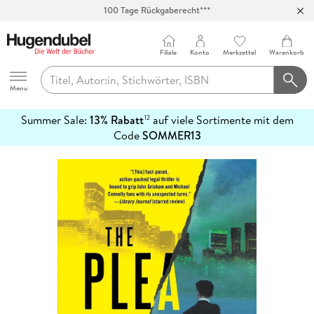
100 Tage Rückgaberecht***
Abholung in über 100 Filialen
Filiale
Konto
Merkzettel
Warenkorb
Hugendubel
Menu
Summer Sale:
13% Rabatt
auf viele Sortimente mit dem
12
mehr
Code
SOMMER13
erfahren