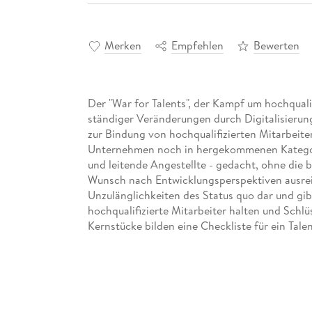
Merken
Empfehlen
Bewerten
Der "War for Talents", der Kampf um hochquali
ständiger Veränderungen durch Digitalisierun
zur Bindung von hochqualifizierten Mitarbeite
Unternehmen noch in hergekommenen Kategorien
und leitende Angestellte - gedacht, ohne die
Wunsch nach Entwicklungsperspektiven ausreic
Unzulänglichkeiten des Status quo dar und g
hochqualifizierte Mitarbeiter halten und Schl
Kernstücke bilden eine Checkliste für ein Ta
Zusammenfassung möglicher Anreizsysteme für
durch eine Darstellung der hierbei zu beachte
Themen sind die Chancen einer stärkeren Einbe
Betriebsparteien und die Bedeutung von Talent
Compliance-Krisen. Damit sich Talents auch in