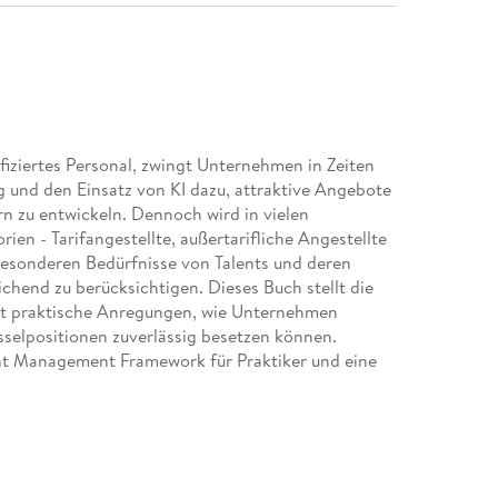
fiziertes Personal, zwingt Unternehmen in Zeiten
g und den Einsatz von KI dazu, attraktive Angebote
rn zu entwickeln. Dennoch wird in vielen
 - Tarifangestellte, außertarifliche Angestellte
 besonderen Bedürfnisse von Talents und deren
hend zu berücksichtigen. Dieses Buch stellt die
ibt praktische Anregungen, wie Unternehmen
üsselpositionen zuverlässig besetzen können.
lent Management Framework für Praktiker und eine
 Leistungsträger. Ergänzt werden diese Kapitel
nden Beteiligungsrechte von Betriebsräten. Weitere
ziehung von Talents in die Arbeit der
s in wirtschaftlichen Notzeiten und in
 Zeiten des Umbruchs mit den langfristigen Zielen