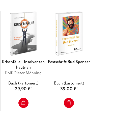
und der Vision des Unternehmens identifiziere
werteorientierten Ansatz bei Umstrukturierun
Krisenfälle - Insolvenzen
Festschrift Bud Spencer
hautnah
Rolf-Dieter Mönning
Buch (kartoniert)
Buch (kartoniert)
29,90 €
39,00 €
*
*