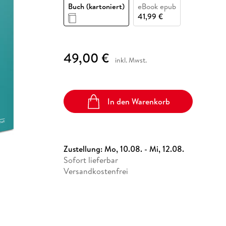
Fremdsprachige Bücher
Buch (kartoniert)
eBook epub
n Lernhilfen
 Jugendbücher
eiber
Hörbuch Downloads im Bundle
cher
 Vergleich
 Puzzlezubehör
Lernen
New Adult
STABILO
41,99 €
Taschenbücher
hilfen
hriller
 Backen
er
lender
Ratgeber
op
hriller
Romance
49,00 €
Sachbücher
inkl. Mwst.
precher:innen
Science Fiction
Fremdsprachige Bücher
In den Warenkorb
Zustellung:
Mo, 10.08. - Mi, 12.08.
Sofort lieferbar
Versandkostenfrei