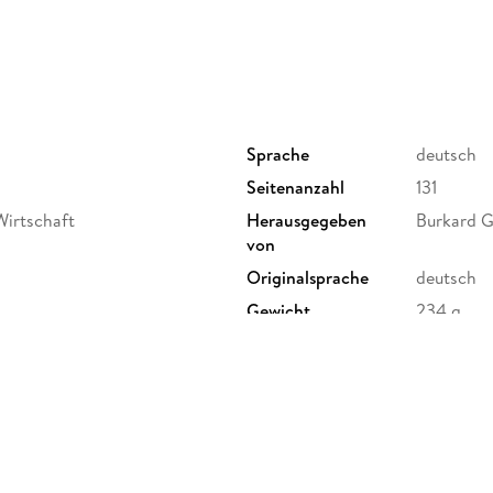
Sprache
deutsch
Seitenanzahl
131
irtschaft
Herausgegeben
Burkard G
von
Originalsprache
deutsch
Gewicht
234 g
ISBN
9783800
, Fachmedien Recht und
aße 251|60326|Frankfurt|DE,