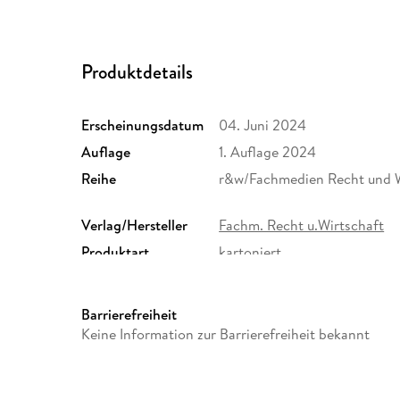
Produktdetails
Erscheinungsdatum
04. Juni 2024
Auflage
1. Auflage 2024
Reihe
r&w/Fachmedien Recht und W
Verlag/Hersteller
Fachm. Recht u.Wirtschaft
Produktart
kartoniert
Größe (L/B/H)
208/144/9 mm
Herstelleradresse
Deutscher Fachverlag GmbH
Barrierefreiheit
Wirtschaft, Mainzer Landstr
Keine Information zur Barrierefreiheit bekannt
buchverlag@ruw.de