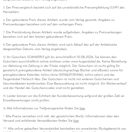
Der Preisvergleich bezieht sich auf die unverbindliche Preisempfehlung (UVP) des
5
Herstellers.
Der gebundene Preis dieses Artikels wurde vom Verlag gesenkt. Angaben zu
6
Preissenkungen beziehen sich auf den vorherigen Preis.
Die Preisbindung dieses Artikels wurde aufgehoben. Angaben zu Preissenkungen
7
beziehen sich auf den letzten gebundenen Preis.
Der gebundene Preis dieses Artikels wird nach Ablauf des auf der Artikelseite
8
dargestellten Datums vom Verlag angehoben.
Ihr Gutschein SOMMER13 gilt bis einschließlich 10.08.2026. Sie können den
12
Gutschein ausschließlich online einlösen unter www.hugendubel.de. Keine Bestellung
zur Abholung mit Zahlung in der Filiale möglich. Der Gutschein ist nicht gültig für
gesetzlich preisgebundene Artikel (deutschsprachige Bücher und eBooks) sowie für
preisgebundene Kalender, tolino shine (4016621130466), tolino select und das
Hugendubel Hörbuch Abo. Der Gutschein ist nicht mit anderen Gutscheinen und
Geschenkkarten kombinierbar. Eine Barauszahlung ist nicht möglich. Ein Weiterverkauf
und der Handel des Gutscheincodes sind nicht gestattet.
Leider können wir die Echtheit der Kundenbewertung aufgrund der großen Zahl an
15
Einzelbewertungen nicht prüfen.
Alle Informationen zur Tiefpreisgarantie finden Sie
hier
16
Alle Preise verstehen sich inkl. der gesetzlichen MwSt. Informationen über den
*
Versand und anfallende Versandkosten finden Sie
hier
Alle online gekauften Versandartikel beinhalten ein erweitertes Rückgaberecht von
***