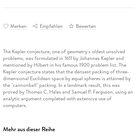
Merken
Empfehlen
Bewerten
The Kepler conjecture, one of geometry's oldest unsolved
problems, was formulated in 1611 by Johannes Kepler and
mentioned by Hilbert in his famous 1900 problem list. The
Kepler conjecture states that the densest packing of three-
dimensional Euclidean space by equal spheres is attained by
the "cannonball" packing. In a landmark result, this was
proved by Thomas C. Hales and Samuel P. Ferguson, using an
analytic argument completed with extensive use of
computers.
This book centers around six papers, presenting the detailed
proof of the Kepler conjecture given by Hales and Ferguson,
Mehr aus dieser Reihe
published in 2006 in a special issue of
Discrete &