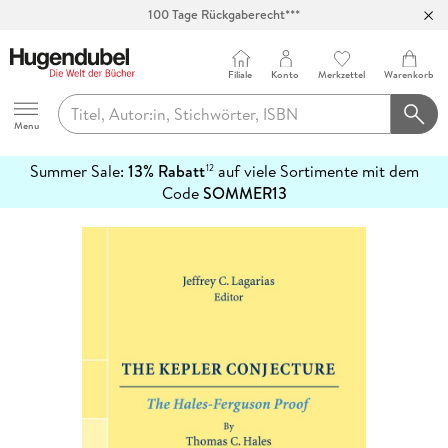
100 Tage Rückgaberecht***
Abholung in über 100 Filialen
Filiale
Konto
Merkzettel
Warenkorb
Hugendubel
Menu
Summer Sale:
13% Rabatt
auf viele Sortimente mit dem
12
mehr
Code
SOMMER13
erfahren