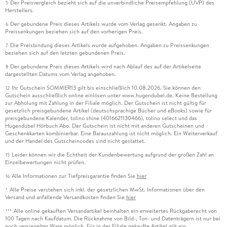
Der Preisvergleich bezieht sich auf die unverbindliche Preisempfehlung (UVP) des
5
Herstellers.
Der gebundene Preis dieses Artikels wurde vom Verlag gesenkt. Angaben zu
6
Preissenkungen beziehen sich auf den vorherigen Preis.
Die Preisbindung dieses Artikels wurde aufgehoben. Angaben zu Preissenkungen
7
beziehen sich auf den letzten gebundenen Preis.
Der gebundene Preis dieses Artikels wird nach Ablauf des auf der Artikelseite
8
dargestellten Datums vom Verlag angehoben.
Ihr Gutschein SOMMER13 gilt bis einschließlich 10.08.2026. Sie können den
12
Gutschein ausschließlich online einlösen unter www.hugendubel.de. Keine Bestellung
zur Abholung mit Zahlung in der Filiale möglich. Der Gutschein ist nicht gültig für
gesetzlich preisgebundene Artikel (deutschsprachige Bücher und eBooks) sowie für
preisgebundene Kalender, tolino shine (4016621130466), tolino select und das
Hugendubel Hörbuch Abo. Der Gutschein ist nicht mit anderen Gutscheinen und
Geschenkkarten kombinierbar. Eine Barauszahlung ist nicht möglich. Ein Weiterverkauf
und der Handel des Gutscheincodes sind nicht gestattet.
Leider können wir die Echtheit der Kundenbewertung aufgrund der großen Zahl an
15
Einzelbewertungen nicht prüfen.
Alle Informationen zur Tiefpreisgarantie finden Sie
hier
16
Alle Preise verstehen sich inkl. der gesetzlichen MwSt. Informationen über den
*
Versand und anfallende Versandkosten finden Sie
hier
Alle online gekauften Versandartikel beinhalten ein erweitertes Rückgaberecht von
***
100 Tagen nach Kaufdatum. Die Rücknahme von Bild-, Ton- und Datenträgern ist nur bei
noch versiegelter Ware möglich. Für in der Filiale gekaufte Artikel gilt ein