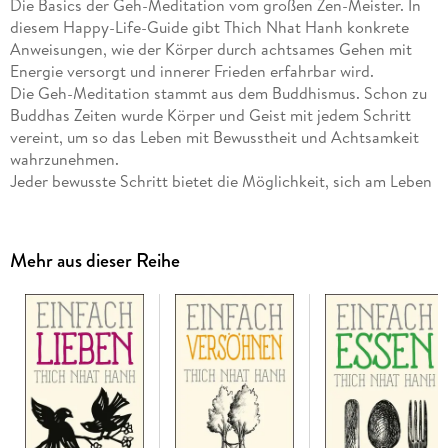
Die Basics der Geh-Meditation vom großen Zen-Meister. In
diesem Happy-Life-Guide gibt Thich Nhat Hanh konkrete
Anweisungen, wie der Körper durch achtsames Gehen mit
Energie versorgt und innerer Frieden erfahrbar wird.
Die Geh-Meditation stammt aus dem Buddhismus. Schon zu
Buddhas Zeiten wurde Körper und Geist mit jedem Schritt
vereint, um so das Leben mit Bewusstheit und Achtsamkeit
wahrzunehmen.
Jeder bewusste Schritt bietet die Möglichkeit, sich am Leben
zu freuen, sich selbst zu spüren und sich zu beruhigen. Vor
allem bei heftigen Emotionen und hartnäckigen Sorgen ist
die Geh-Meditation ein geeignetes Mittel, um die innere
Mehr aus dieser Reihe
Ruhe wieder herzustellen.
Die inspirierenden Anleitungen, persönliche Erfahrungen und
die Meditations-Anleitungen helfen, nicht länger durch den
Alltag zu hetzen, sondern Gehen wieder würdevoll zu
genießen.
Die zweifarbige Gestaltung und zahlreiche Illustrationen
verdeutlichen die Freude, die bei jedem Schritt entsteht.
Ein kleines Buch mit großer Weisheit - für mehr Frieden in
sich selbst und in der Welt.