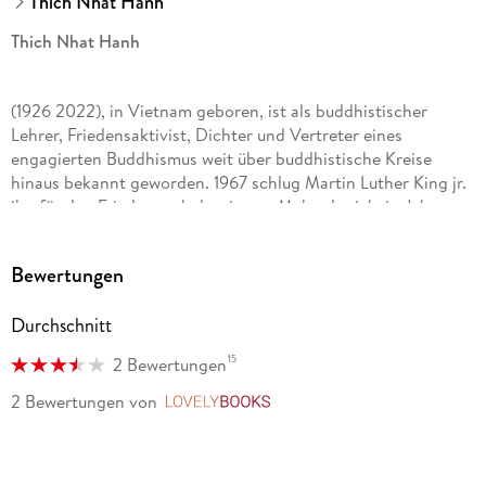
Thich Nhat Hanh
Thich Nhat Hanh
(1926 2022), in Vietnam geboren, ist als buddhistischer
Lehrer, Friedensaktivist, Dichter und Vertreter eines
engagierten Buddhismus weit über buddhistische Kreise
hinaus bekannt geworden. 1967 schlug Martin Luther King jr.
ihn für den Friedensnobelpreis vor. Mehr als siebzig Jahre
lang lehrte Thich Nhat Hanh Achtsamkeit und inspirierte
Millionen von Menschen durch seine Präsenz. Seine
Bewertungen
Fähigkeit, Menschen im Westen Buddhismus, Meditation und
Achtsamkeit nahe zu bringen, war einzigartig. Im Exil in
Durchschnitt
Frankreich gründete er 1982 in der Nähe von Bordeaux das
bekannte Kloster Plum Village, mittlerweile gibt es weltweit
15
2 Bewertungen
über tausend Praxiszentren und Klöster.
2 Bewertungen
von
LovelyBooks
www. eiab. eu