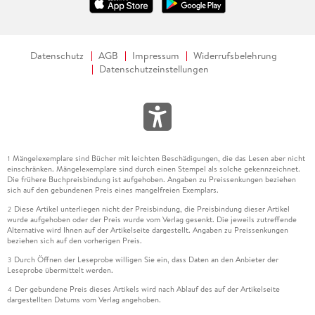
Datenschutz
AGB
Impressum
Widerrufsbelehrung
Datenschutzeinstellungen
Mängelexemplare sind Bücher mit leichten Beschädigungen, die das Lesen aber nicht
1
einschränken. Mängelexemplare sind durch einen Stempel als solche gekennzeichnet.
Die frühere Buchpreisbindung ist aufgehoben. Angaben zu Preissenkungen beziehen
sich auf den gebundenen Preis eines mangelfreien Exemplars.
Diese Artikel unterliegen nicht der Preisbindung, die Preisbindung dieser Artikel
2
wurde aufgehoben oder der Preis wurde vom Verlag gesenkt. Die jeweils zutreffende
Alternative wird Ihnen auf der Artikelseite dargestellt. Angaben zu Preissenkungen
beziehen sich auf den vorherigen Preis.
Durch Öffnen der Leseprobe willigen Sie ein, dass Daten an den Anbieter der
3
Leseprobe übermittelt werden.
Der gebundene Preis dieses Artikels wird nach Ablauf des auf der Artikelseite
4
dargestellten Datums vom Verlag angehoben.