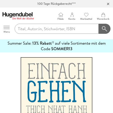
100 Tage Rückgaberecht***
Abholung in über 100 Filialen
Filiale
Konto
Merkzettel
Warenkorb
Hugendubel
Menu
Summer Sale:
13% Rabatt
auf viele Sortimente mit dem
12
mehr
Code
SOMMER13
erfahren