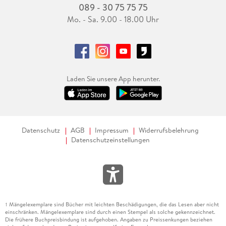
089 - 30 75 75 75
Mo. - Sa. 9.00 - 18.00 Uhr
Laden Sie unsere App herunter.
Datenschutz
AGB
Impressum
Widerrufsbelehrung
Datenschutzeinstellungen
Mängelexemplare sind Bücher mit leichten Beschädigungen, die das Lesen aber nicht
1
einschränken. Mängelexemplare sind durch einen Stempel als solche gekennzeichnet.
Die frühere Buchpreisbindung ist aufgehoben. Angaben zu Preissenkungen beziehen