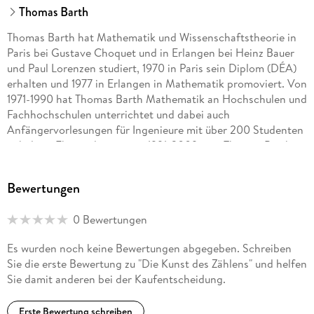
DER WEG DES ARCHIMEDES ZU UNS
Thomas Barth
Archimedes in Konstantinopel
Kodex A und B: Dreihundert Jahre Italien
Thomas Barth hat Mathematik und Wissenschaftstheorie in
Archimedes in Nürnberg
Paris bei Gustave Choquet und in Erlangen bei Heinz Bauer
Ptolemäus und Archimedes von Kassel
und Paul Lorenzen studiert, 1970 in Paris sein Diplom (DÉA)
Kodex C: Das Archimedes-Palimpsest
erhalten und 1977 in Erlangen in Mathematik promoviert. Von
Verschollen in Paris
1971-1990 hat Thomas Barth Mathematik an Hochschulen und
Fachhochschulen unterrichtet und dabei auch
REELLE ZAHLEN
Anfängervorlesungen für Ingenieure mit über 200 Studenten
Näherungsverfahren und Grenzwert
gehalten. Ebenso lange, von 1991-2009, war Thomas Barth in
Kalkül der Näherungen
der IT-Industrie bei Siemens Nixdorf und Fujitsu Siemens
Cauchy-Folgen und reelle Zahlen
Computers tätig. Daneben engagiert er sich ehrenamtlich als
Bewertungen
Cauchysches Diagonalverfahren
Juror für den Münchener Businessplan-Wettbewerb und
Steuerbarkeit und Stetigkeit
betreut Start-Up-Unternehmen.
Stetige Bahnkurven
0 Bewertungen
Es wurden noch keine Bewertungen abgegeben. Schreiben
ZAHLEN IN COMPUTERSYSTEMEN
Sie die erste Bewertung zu "Die Kunst des Zählens" und helfen
Mechanische Rechenmaschinen
Sie damit anderen bei der Kaufentscheidung.
Dualzahlen, Logikkalküle und Boolesche Werte
Turingmaschinen
Großcomputer, Taschenrechner und PC
Erste Bewertung schreiben