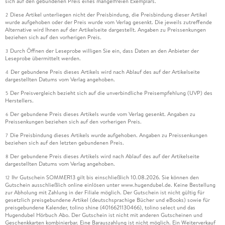
sich auf den gebundenen Preis eines mangelfreien Exemplars.
Diese Artikel unterliegen nicht der Preisbindung, die Preisbindung dieser Artikel
2
wurde aufgehoben oder der Preis wurde vom Verlag gesenkt. Die jeweils zutreffende
Alternative wird Ihnen auf der Artikelseite dargestellt. Angaben zu Preissenkungen
beziehen sich auf den vorherigen Preis.
Durch Öffnen der Leseprobe willigen Sie ein, dass Daten an den Anbieter der
3
Leseprobe übermittelt werden.
Der gebundene Preis dieses Artikels wird nach Ablauf des auf der Artikelseite
4
dargestellten Datums vom Verlag angehoben.
Der Preisvergleich bezieht sich auf die unverbindliche Preisempfehlung (UVP) des
5
Herstellers.
Der gebundene Preis dieses Artikels wurde vom Verlag gesenkt. Angaben zu
6
Preissenkungen beziehen sich auf den vorherigen Preis.
Die Preisbindung dieses Artikels wurde aufgehoben. Angaben zu Preissenkungen
7
beziehen sich auf den letzten gebundenen Preis.
Der gebundene Preis dieses Artikels wird nach Ablauf des auf der Artikelseite
8
dargestellten Datums vom Verlag angehoben.
Ihr Gutschein SOMMER13 gilt bis einschließlich 10.08.2026. Sie können den
12
Gutschein ausschließlich online einlösen unter www.hugendubel.de. Keine Bestellung
zur Abholung mit Zahlung in der Filiale möglich. Der Gutschein ist nicht gültig für
gesetzlich preisgebundene Artikel (deutschsprachige Bücher und eBooks) sowie für
preisgebundene Kalender, tolino shine (4016621130466), tolino select und das
Hugendubel Hörbuch Abo. Der Gutschein ist nicht mit anderen Gutscheinen und
Geschenkkarten kombinierbar. Eine Barauszahlung ist nicht möglich. Ein Weiterverkauf