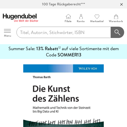
100 Tage Rückgaberecht***
Abholung in über 100 Filialen
Filiale
Konto
Merkzettel
Warenkorb
Hugendubel
Menu
Summer Sale:
13% Rabatt
auf viele Sortimente mit dem
12
mehr
Code
SOMMER13
erfahren