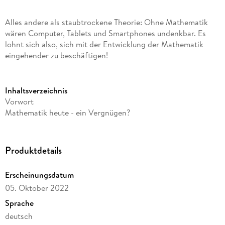
Alles andere als staubtrockene Theorie: Ohne Mathematik
wären Computer, Tablets und Smartphones undenkbar. Es
lohnt sich also, sich mit der Entwicklung der Mathematik
eingehender zu beschäftigen!
Inhaltsverzeichnis
Vorwort
Mathematik heute - ein Vergnügen?
SO KAM DER MENSCH AUF DIE ZAHL
Was sind Zahlen?
Produktdetails
Vom Unendlichen
Aktual vs. potenziell Unendliches
Erscheinungsdatum
Vom Teilen
05. Oktober 2022
DIE GRIECHEN UND DAS UNENDLICH KLEINE
Sprache
Größen ohne Logos
deutsch
Unendliche Näherungsverfahren