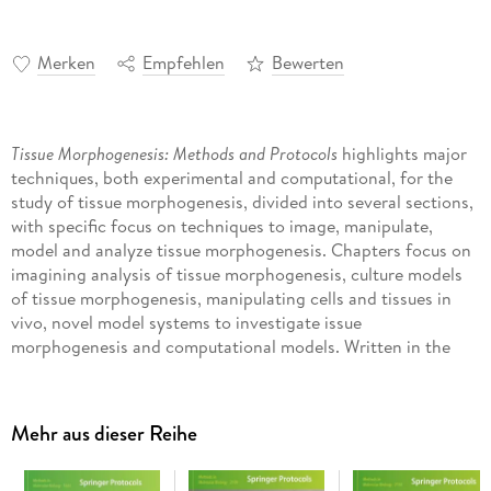
Merken
Empfehlen
Bewerten
Tissue Morphogenesis: Methods and Protocols
highlights major
techniques, both experimental and computational, for the
study of tissue morphogenesis, divided into several sections,
with specific focus on techniques to image, manipulate,
model and analyze tissue morphogenesis. Chapters focus on
imagining analysis of tissue morphogenesis, culture models
of tissue morphogenesis, manipulating cells and tissues in
vivo, novel model systems to investigate issue
morphogenesis and computational models. Written in the
highly successful
Methods in Molecular Biology
series format,
chapters include introductions to their respective topics, lists
of the necessary materials and reagents, step-by-step,
Mehr aus dieser Reihe
readily reproducible laboratory protocols and tips on
troubleshooting and avoiding known pitfalls.