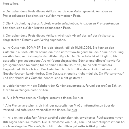
Herstellers.
Der gebundene Preis dieses Artikels wurde vom Verlag gesenkt. Angaben zu
6
Preissenkungen beziehen sich auf den vorherigen Preis.
Die Preisbindung dieses Artikels wurde aufgehoben. Angaben zu Preissenkungen
7
beziehen sich auf den letzten gebundenen Preis.
Der gebundene Preis dieses Artikels wird nach Ablauf des auf der Artikelseite
8
dargestellten Datums vom Verlag angehoben.
Ihr Gutschein SOMMER13 gilt bis einschließlich 10.08.2026. Sie können den
12
Gutschein ausschließlich online einlösen unter www.hugendubel.de. Keine Bestellung
zur Abholung mit Zahlung in der Filiale möglich. Der Gutschein ist nicht gültig für
gesetzlich preisgebundene Artikel (deutschsprachige Bücher und eBooks) sowie für
preisgebundene Kalender, tolino shine (4016621130466), tolino select und das
Hugendubel Hörbuch Abo. Der Gutschein ist nicht mit anderen Gutscheinen und
Geschenkkarten kombinierbar. Eine Barauszahlung ist nicht möglich. Ein Weiterverkauf
und der Handel des Gutscheincodes sind nicht gestattet.
Leider können wir die Echtheit der Kundenbewertung aufgrund der großen Zahl an
15
Einzelbewertungen nicht prüfen.
Alle Informationen zur Tiefpreisgarantie finden Sie
hier
16
Alle Preise verstehen sich inkl. der gesetzlichen MwSt. Informationen über den
*
Versand und anfallende Versandkosten finden Sie
hier
Alle online gekauften Versandartikel beinhalten ein erweitertes Rückgaberecht von
***
100 Tagen nach Kaufdatum. Die Rücknahme von Bild-, Ton- und Datenträgern ist nur bei
noch versiegelter Ware möglich. Für in der Filiale gekaufte Artikel gilt ein