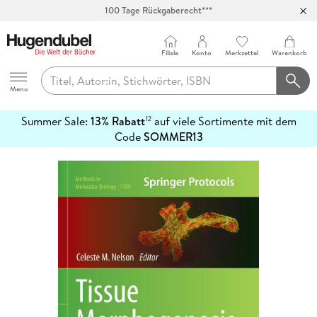
100 Tage Rückgaberecht***
Abholung in über 100 Filialen
Filiale
Konto
Merkzettel
Warenkorb
Hugendubel
Menu
Summer Sale:
13% Rabatt
auf viele Sortimente mit dem
12
mehr
Code
SOMMER13
erfahren