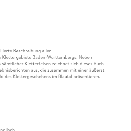
llierte Beschreibung aller
en Klettergebiete Baden-Württembergs. Neben
 sämtlicher Kletterfelsen zeichnet sich dieses Buch
ebnisberichten aus, die zusammen mit einer äußerst
ld des Klettergeschehens im Blautal präsentieren.
englisch