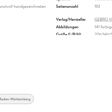
kunstvoll handgezeichneten
Seitenanzahl
192
Verlag/Hersteller
GEBRO Ve
Abbildungen
141 farbi
Größe (L/B/H)
206/146/
Baden-Württemberg