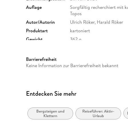
Auflage
Sorgfältig recherchiert mit 
Topos
Autor/Autorin
Ulrich Röker, Harald Röker
Produktart
kartoniert
Gewicht
362 g
ISBN
9783938680452
Barrierefreiheit
Keine Information zur Barrierefreiheit bekannt
Entdecken Sie mehr
Bergsteigen und
Reiseführer: Aktiv-
Klettern
Urlaub