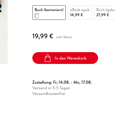
Fremdsprachige Bücher
n Lernhilfen
 Jugendbücher
eiber
Hörbuch Downloads im Bundle
cher
 Vergleich
 Puzzlezubehör
Lernen
New Adult
STABILO
Taschenbücher
Buch (kartoniert)
eBook epub
Buch (geb
hilfen
hriller
 Backen
er
lender
Ratgeber
14,99 €
27,99 €
op
hriller
Romance
Sachbücher
19,99 €
precher:innen
inkl. Mwst.
Science Fiction
Fremdsprachige Bücher
In den Warenkorb
Zustellung:
Fr, 14.08. - Mo, 17.08.
Versand in 3-5 Tagen
Versandkostenfrei