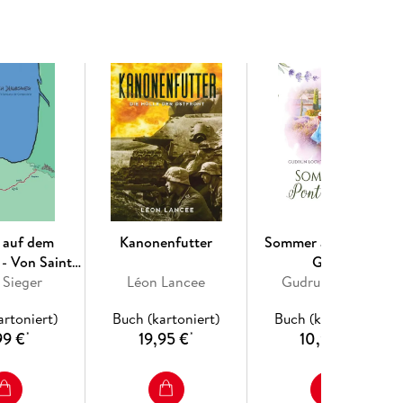
n auf dem
Kanonenfutter
Sommer am Pont du
- Von Saint-
Gard
-de-Port bis
 Sieger
Léon Lancee
Gudrun Lochte
e Compostela
artoniert)
Buch (kartoniert)
Buch (kartoniert)
99 €
19,95 €
10,99 €
*
*
*