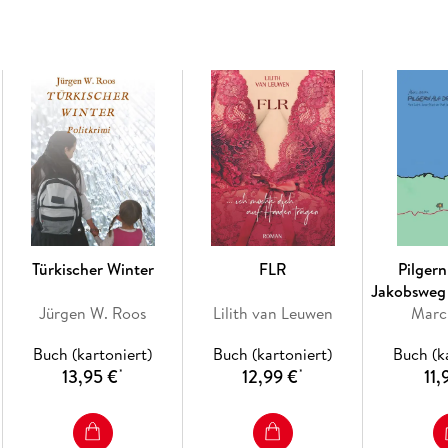
Türkischer Winter
FLR
Pilger
Jakobsweg 
Jürgen W. Roos
Lilith van Leuwen
Jean-Pied
Marc
Santiago d
Buch (kartoniert)
Buch (kartoniert)
Buch (k
13,95 €
12,99 €
11,
*
*