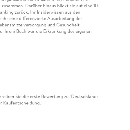
sammen. Darüber hinaus blickt sie auf eine 10-
anking zurück. Ihr Insiderwissen aus den
ihr eine differenzierte Ausarbeitung der
 Lebensmittelversorgung und Gesundheit.
u ihrem Buch war die Erkrankung des eigenen
. MIH ist eine von vielen gesundheitlichen
 der Kinder in Deutschland, wie auch weltweit,
eiben Sie die erste Bewertung zu "Deutschlands
er Kaufentscheidung.