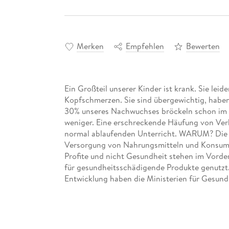
Merken
Empfehlen
Bewerten
Ein Großteil unserer Kinder ist krank. Sie lei
Kopfschmerzen. Sie sind übergewichtig, haben 
30% unseres Nachwuchses bröckeln schon im 
weniger. Eine erschreckende Häufung von Verha
normal ablaufenden Unterricht. WARUM? Die A
Versorgung von Nahrungsmitteln und Konsumg
Profite und nicht Gesundheit stehen im Vorde
für gesundheitsschädigende Produkte genutzt
Entwicklung haben die Ministerien für Gesund
Systematisch versorgen sie die Bevölkerung m
Informationen und gesundheitsschädigenden 
insbesondere unsere Kinder.