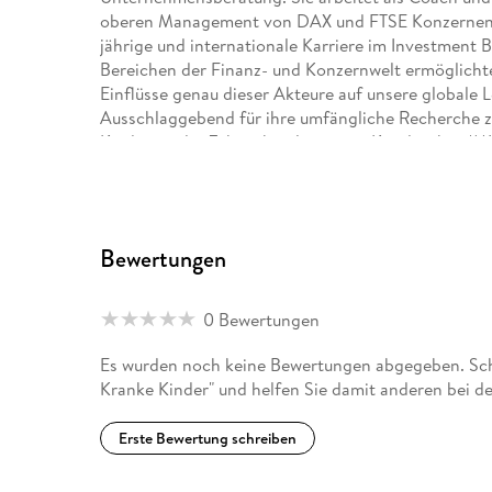
oberen Management von DAX und FTSE Konzernen zu
jährige und internationale Karriere im Investment B
Bereichen der Finanz- und Konzernwelt ermöglichte 
Einflüsse genau dieser Akteure auf unsere globale
Ausschlaggebend für ihre umfängliche Recherche z
Kindes an der Zahnschmelzstörung Kreidezähne/MIH
Störungen, von denen inzwischen schon große Teile
betroffen sind.
Webseite: www. deutschlandskrankekinder. de
Bewertungen
0 Bewertungen
Es wurden noch keine Bewertungen abgegeben. Schr
Kranke Kinder" und helfen Sie damit anderen bei d
Erste Bewertung schreiben