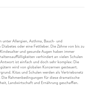
den unter Allergien, Asthma, Bauch- und
Diabetes oder eine Fettleber. Die Zähne von bis zu
Kindesalter und gesunde Augen haben immer
ltensauffälligkeiten verhindert an vielen Schulen
ntwort ist einfach und doch sehr komplex: Die
ütern wird von globalen Konzernen gesteuert.
rgrund. Kitas und Schulen werden als Vertriebsnetz
. Die Rahmenbedingungen für diese dramatische
heit, Landwirtschaft und Ernährung geschaffen.
it irreführenden Anweisungen, falschen
Gesetzgebungen. Die Leidtragenden sind