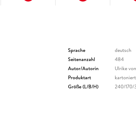
Sprache
deutsch
Seitenanzahl
484
Autor/Autorin
Ulrike vo
Produktart
kartoniert
Größe (L/B/H)
240/170/