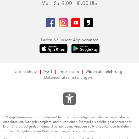
Mo. - Sa. 9.00 - 18.00 Uhr
Laden Sie unsere App herunter.
Datenschutz
AGB
Impressum
Widerrufsbelehrung
Datenschutzeinstellungen
Mängelexemplare sind Bücher mit leichten Beschädigungen, die das Lesen aber nicht
1
einschränken. Mängelexemplare sind durch einen Stempel als solche gekennzeichnet.
Die frühere Buchpreisbindung ist aufgehoben. Angaben zu Preissenkungen beziehen
sich auf den gebundenen Preis eines mangelfreien Exemplars.