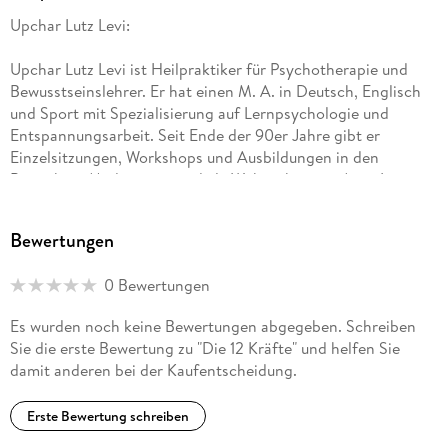
Upchar Lutz Levi:
Upchar Lutz Levi ist Heilpraktiker für Psychotherapie und
Bewusstseinslehrer. Er hat einen M. A. in Deutsch, Englisch
und Sport mit Spezialisierung auf Lernpsychologie und
Entspannungsarbeit. Seit Ende der 90er Jahre gibt er
Einzelsitzungen, Workshops und Ausbildungen in den
Bereichen: Meditation, mediale Wahrnehmung, Aura-Lesen,
feinstoffliche Anatomie und Reisen in die Seelenebene. In
dieser Zeit hat er viele Menschen auf ihrem Weg zu innerem
Bewertungen
Wachstum und spiritueller Erkenntnis begleitet.
0 Bewertungen
In seiner Arbeit verbindet er die Weisheit und das Wissen aus
langjähriger Praxis in verschiedenen spirituellen Schulen mit
Es wurden noch keine Bewertungen abgegeben. Schreiben
seiner eigenen, authentischen und existenziellen Erfahrung.
Sie die erste Bewertung zu "Die 12 Kräfte" und helfen Sie
Er möchte den Weg der Bewusstseinsentwicklung und die
damit anderen bei der Kaufentscheidung.
Öffnung für die unsichtbaren Ebenen des Lebens jedem
Menschen in seiner einzigartigen Art und Weise erfahrbar
Erste Bewertung schreiben
und zugänglich zu machen.