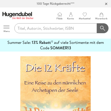
100 Tage Rückgaberecht***
Abholung in über 100 Filialen
Filiale
Konto
Merkzettel
Warenkorb
Hugendubel
Menu
Summer Sale:
13% Rabatt
auf viele Sortimente mit dem
12
mehr
Code
SOMMER13
erfahren