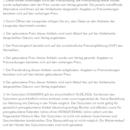
Diese Artikel unterliegen nicht der Preisbindung, die Preisbindung dieser Artikel
2
wurde aufgehoben oder der Preis wurde vom Verlag gesenkt. Die jeweils zutreffende
Alternative wird Ihnen auf der Artikelseite dargestellt. Angaben zu Preissenkungen
beziehen sich auf den vorherigen Preis.
Durch Öffnen der Leseprobe willigen Sie ein, dass Daten an den Anbieter der
3
Leseprobe übermittelt werden.
Der gebundene Preis dieses Artikels wird nach Ablauf des auf der Artikelseite
4
dargestellten Datums vom Verlag angehoben.
Der Preisvergleich bezieht sich auf die unverbindliche Preisempfehlung (UVP) des
5
Herstellers.
Der gebundene Preis dieses Artikels wurde vom Verlag gesenkt. Angaben zu
6
Preissenkungen beziehen sich auf den vorherigen Preis.
Die Preisbindung dieses Artikels wurde aufgehoben. Angaben zu Preissenkungen
7
beziehen sich auf den letzten gebundenen Preis.
Der gebundene Preis dieses Artikels wird nach Ablauf des auf der Artikelseite
8
dargestellten Datums vom Verlag angehoben.
Ihr Gutschein SOMMER13 gilt bis einschließlich 10.08.2026. Sie können den
12
Gutschein ausschließlich online einlösen unter www.hugendubel.de. Keine Bestellung
zur Abholung mit Zahlung in der Filiale möglich. Der Gutschein ist nicht gültig für
gesetzlich preisgebundene Artikel (deutschsprachige Bücher und eBooks) sowie für
preisgebundene Kalender, tolino shine (4016621130466), tolino select und das
Hugendubel Hörbuch Abo. Der Gutschein ist nicht mit anderen Gutscheinen und
Geschenkkarten kombinierbar. Eine Barauszahlung ist nicht möglich. Ein Weiterverkauf
und der Handel des Gutscheincodes sind nicht gestattet.