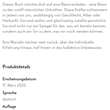
Dieses Buch möchte dich auf eine Reise einladen - eine Reise
zu den zwölf männlichen Urkräften. Diese Kräfte schlummern
in jedem von uns, unabhängig von Geschlecht, Alter oder
Herkunft. Sie sind zeitlos und gleichzeitig zutiefst persönlich.
Sie sind nicht nur ein Spiegel für das, was wir bereits kennen,
sondern auch ein Tor zu dem, was wir noch werden können.
Ihre Wurzeln reichen weit zurück, über die individuelle
Erfahrung hinaus, tief hinein in das kollektive Unbewusste.
Sie sind universelle Muster, die in jeder Kultur der Welt
auftauchen. Doch sie bleiben nicht abstrakt oder fern. Diese
Kräfte sind spürbar, sie leben in uns, in unseren Handlungen,
Produktdetails
unseren Träumen und in den Herausforderungen, denen wir
uns tagtäglich stellen.
Erscheinungsdatum
17. März 2025
Sie erzählen von schöpferischer Macht und von verborgenen
Potenzialen, aber auch von den Prüfungen, die uns im Leben
Sprache
begegnen. Sie sprechen von uralten Wahrheiten und von
deutsch
neuen Möglichkeiten, von den tiefen Strömungen des Lebens
Auflage
und den feinen Fäden, die alles miteinander verbinden. Sie