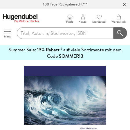
100 Tage Rückgaberecht***
Abholung in über 100 Filialen
Filiale
Konto
Merkzettel
Warenkorb
Hugendubel
Menu
Summer Sale:
13% Rabatt
auf viele Sortimente mit dem
12
mehr
Code
SOMMER13
erfahren