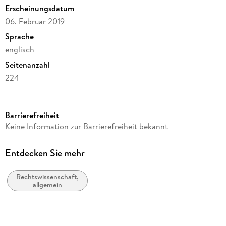
Erscheinungsdatum
06. Februar 2019
Sprache
englisch
Seitenanzahl
224
Autor/Autorin
Valeri Modebadze
Barrierefreiheit
Verlag/Hersteller
Keine Information zur Barrierefreiheit bekannt
LAP LAMBERT Academic Publishing
Produktart
Entdecken Sie mehr
kartoniert
Rechtswissenschaft,
Gewicht
allgemein
352 g
Größe (L/B/H)
220/150/15 mm