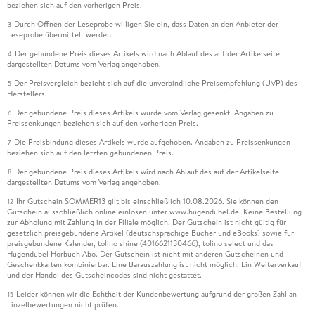
beziehen sich auf den vorherigen Preis.
Durch Öffnen der Leseprobe willigen Sie ein, dass Daten an den Anbieter der
3
Leseprobe übermittelt werden.
Der gebundene Preis dieses Artikels wird nach Ablauf des auf der Artikelseite
4
dargestellten Datums vom Verlag angehoben.
Der Preisvergleich bezieht sich auf die unverbindliche Preisempfehlung (UVP) des
5
Herstellers.
Der gebundene Preis dieses Artikels wurde vom Verlag gesenkt. Angaben zu
6
Preissenkungen beziehen sich auf den vorherigen Preis.
Die Preisbindung dieses Artikels wurde aufgehoben. Angaben zu Preissenkungen
7
beziehen sich auf den letzten gebundenen Preis.
Der gebundene Preis dieses Artikels wird nach Ablauf des auf der Artikelseite
8
dargestellten Datums vom Verlag angehoben.
Ihr Gutschein SOMMER13 gilt bis einschließlich 10.08.2026. Sie können den
12
Gutschein ausschließlich online einlösen unter www.hugendubel.de. Keine Bestellung
zur Abholung mit Zahlung in der Filiale möglich. Der Gutschein ist nicht gültig für
gesetzlich preisgebundene Artikel (deutschsprachige Bücher und eBooks) sowie für
preisgebundene Kalender, tolino shine (4016621130466), tolino select und das
Hugendubel Hörbuch Abo. Der Gutschein ist nicht mit anderen Gutscheinen und
Geschenkkarten kombinierbar. Eine Barauszahlung ist nicht möglich. Ein Weiterverkauf
und der Handel des Gutscheincodes sind nicht gestattet.
Leider können wir die Echtheit der Kundenbewertung aufgrund der großen Zahl an
15
Einzelbewertungen nicht prüfen.