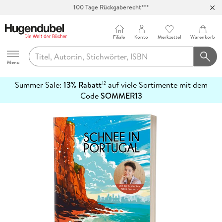
100 Tage Rückgaberecht***
Abholung in über 100 Filialen
Filiale
Konto
Merkzettel
Warenkorb
Hugendubel
Menu
Summer Sale:
13% Rabatt
auf viele Sortimente mit dem
12
mehr
Code
SOMMER13
erfahren