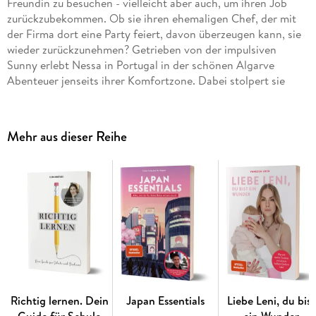
Freundin zu besuchen - vielleicht aber auch, um ihren Job
zurückzubekommen. Ob sie ihren ehemaligen Chef, der mit
der Firma dort eine Party feiert, davon überzeugen kann, sie
wieder zurückzunehmen? Getrieben von der impulsiven
Sunny erlebt Nessa in Portugal in der schönen Algarve
Abenteuer jenseits ihrer Komfortzone. Dabei stolpert sie
immer wieder über ihre eigenen Grenzen und erlebt
Momente, in denen ihr alles zu viel wird. Damit die Sache
noch komplizierter wird, taucht der schöne Férnando auf
Mehr aus dieser Reihe
seinem Motorrad auf und bringt jede Menge Probleme mit
sich - als ob Nessa nicht vorher schon genug davon gehabt
hätte. . . Der humorvolle Debütroman mit autobiografischen
Zügen von Vanessa Ebert, auf Instagram bekannt als
Nessadhs.
Richtig lernen. Dein
Japan Essentials
Liebe Leni, du bist