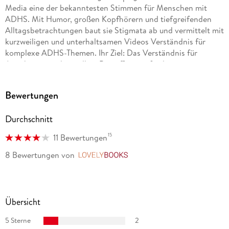
Media eine der bekanntesten Stimmen für Menschen mit
ADHS. Mit Humor, großen Kopfhörern und tiefgreifenden
Alltagsbetrachtungen baut sie Stigmata ab und vermittelt mit
kurzweiligen und unterhaltsamen Videos Verständnis für
komplexe ADHS-Themen. Ihr Ziel: Das Verständnis für
Angehörige und vor allem Betroffene zu fördern.
Vanessa Ebert aka nessadhs wurde 1995 in Gera geboren und
Bewertungen
studierte Medienforschung in Leipzig. Heute ist sie auf Social
Media eine der bekanntesten Stimmen für Menschen mit
Durchschnitt
ADHS. Mit Humor, großen Kopfhörern und tiefgreifenden
Alltagsbetrachtungen baut sie Stigmata ab und vermittelt mit
15
11 Bewertungen
kurzweiligen und unterhaltsamen Videos Verständnis für
komplexe ADHS-Themen. Ihr Ziel: Das Verständnis für
8 Bewertungen
von
LovelyBooks
Angehörige und vor allem Betroffene zu fördern.
Übersicht
5 Sterne
2