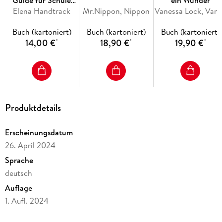
Guide für Schule
ein Wunder
Elena Handtrack
und Studium
Mr.Nippon, Nippon
Vanessa Lock, Vane
Buch (kartoniert)
Buch (kartoniert)
Buch (kartoniert)
14,00 €
18,90 €
19,90 €
*
*
*
Produktdetails
Erscheinungsdatum
26. April 2024
Sprache
deutsch
Auflage
1. Aufl. 2024
Seitenanzahl