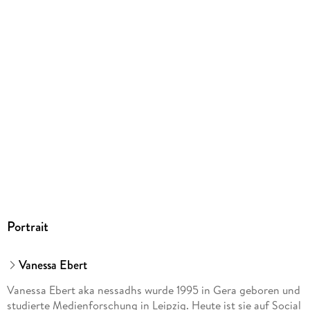
184/125/41 mm
ISBN
9783960963608
Herstelleradresse
CE Community Editions GmbH, Weyerstr. 88-90, 50676
Köln, produktsicherheit@community-editions.de
Portrait
Vanessa Ebert
Vanessa Ebert aka nessadhs wurde 1995 in Gera geboren und
studierte Medienforschung in Leipzig. Heute ist sie auf Social