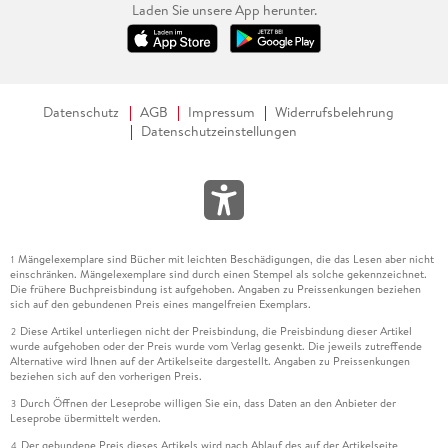
Laden Sie unsere App herunter.
Datenschutz
AGB
Impressum
Widerrufsbelehrung
Datenschutzeinstellungen
Mängelexemplare sind Bücher mit leichten Beschädigungen, die das Lesen aber nicht
1
einschränken. Mängelexemplare sind durch einen Stempel als solche gekennzeichnet.
Die frühere Buchpreisbindung ist aufgehoben. Angaben zu Preissenkungen beziehen
sich auf den gebundenen Preis eines mangelfreien Exemplars.
Diese Artikel unterliegen nicht der Preisbindung, die Preisbindung dieser Artikel
2
wurde aufgehoben oder der Preis wurde vom Verlag gesenkt. Die jeweils zutreffende
Alternative wird Ihnen auf der Artikelseite dargestellt. Angaben zu Preissenkungen
beziehen sich auf den vorherigen Preis.
Durch Öffnen der Leseprobe willigen Sie ein, dass Daten an den Anbieter der
3
Leseprobe übermittelt werden.
Der gebundene Preis dieses Artikels wird nach Ablauf des auf der Artikelseite
4