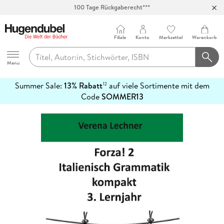
100 Tage Rückgaberecht***
Abholung in über 100 Filialen
Filiale
Konto
Merkzettel
Warenkorb
Hugendubel
Menu
Summer Sale:
13% Rabatt
auf viele Sortimente mit dem
12
mehr
Code
SOMMER13
erfahren