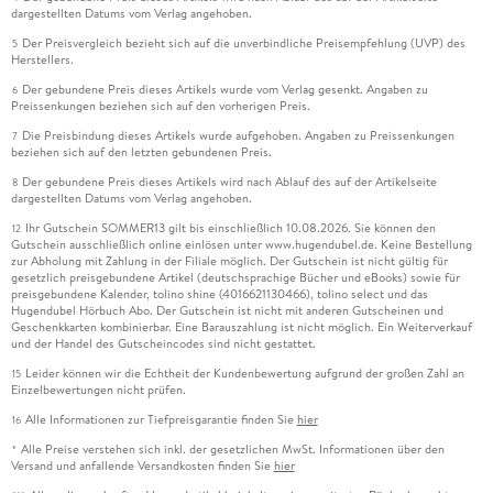
dargestellten Datums vom Verlag angehoben.
Der Preisvergleich bezieht sich auf die unverbindliche Preisempfehlung (UVP) des
5
Herstellers.
Der gebundene Preis dieses Artikels wurde vom Verlag gesenkt. Angaben zu
6
Preissenkungen beziehen sich auf den vorherigen Preis.
Die Preisbindung dieses Artikels wurde aufgehoben. Angaben zu Preissenkungen
7
beziehen sich auf den letzten gebundenen Preis.
Der gebundene Preis dieses Artikels wird nach Ablauf des auf der Artikelseite
8
dargestellten Datums vom Verlag angehoben.
Ihr Gutschein SOMMER13 gilt bis einschließlich 10.08.2026. Sie können den
12
Gutschein ausschließlich online einlösen unter www.hugendubel.de. Keine Bestellung
zur Abholung mit Zahlung in der Filiale möglich. Der Gutschein ist nicht gültig für
gesetzlich preisgebundene Artikel (deutschsprachige Bücher und eBooks) sowie für
preisgebundene Kalender, tolino shine (4016621130466), tolino select und das
Hugendubel Hörbuch Abo. Der Gutschein ist nicht mit anderen Gutscheinen und
Geschenkkarten kombinierbar. Eine Barauszahlung ist nicht möglich. Ein Weiterverkauf
und der Handel des Gutscheincodes sind nicht gestattet.
Leider können wir die Echtheit der Kundenbewertung aufgrund der großen Zahl an
15
Einzelbewertungen nicht prüfen.
Alle Informationen zur Tiefpreisgarantie finden Sie
hier
16
Alle Preise verstehen sich inkl. der gesetzlichen MwSt. Informationen über den
*
Versand und anfallende Versandkosten finden Sie
hier