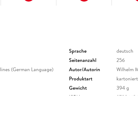
Sprache
deutsch
Seitenanzahl
256
plines (German Language)
Autor/Autorin
Wilhelm 
Produktart
kartoniert
Gewicht
394 g
ISBN
9783662
ervice Center GmbH,
erg,
ure.com