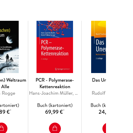
hen) Weltraum
PCR - Polymerase-
Das Unendliche
 Alle
Kettenreaktion
a Rogge
Hans-Joachim Müller, Daniel Ruben Prange
Rudolf Taschner
artoniert)
Buch (kartoniert)
Buch (kartoniert)
89 €
69,99 €
24,99 €
*
*
*