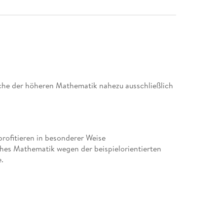
he der höheren Mathematik nahezu ausschließlich
rofitieren in besonderer Weise
hes Mathematik wegen der beispielorientierten
.
nd Reihen. - Grenzwerte und Stetigkeit von
lgebra. - Integration.