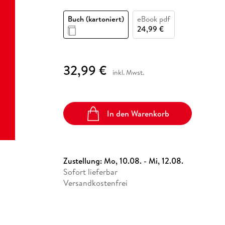
Fremdsprachige Bücher
n Lernhilfen
 Jugendbücher
eiber
Hörbuch Downloads im Bundle
cher
 Vergleich
 Puzzlezubehör
Lernen
New Adult
STABILO
Taschenbücher
Buch (kartoniert)
eBook pdf
hilfen
hriller
 Backen
er
lender
Ratgeber
24,99 €
op
hriller
Romance
Sachbücher
32,99 €
precher:innen
inkl. Mwst.
Science Fiction
Fremdsprachige Bücher
In den Warenkorb
Zustellung:
Mo, 10.08. - Mi, 12.08.
Sofort lieferbar
Versandkostenfrei