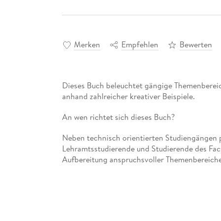
Merken
Empfehlen
Bewerten
Dieses Buch beleuchtet gängige Themenbereic
anhand zahlreicher kreativer Beispiele.
An wen richtet sich dieses Buch?
Neben technisch orientierten Studiengängen p
Lehramtsstudierende und Studierende des Fac
Aufbereitung anspruchsvoller Themenbereiche
Inhaltsverzeichnis
Vorbetrachtungen und Grundlagen. - Folgen u
Funktionen. - Differentialrechnung. - Lineare A