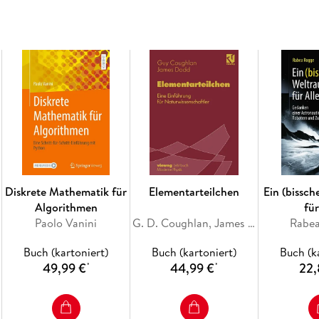
Diskrete Mathematik für
Elementarteilchen
Ein (bissc
Algorithmen
für
Paolo Vanini
G. D. Coughlan, James Dodd, Guy D. Coughlan
Rabe
Buch (kartoniert)
Buch (kartoniert)
Buch (k
49,99 €
44,99 €
22,
*
*