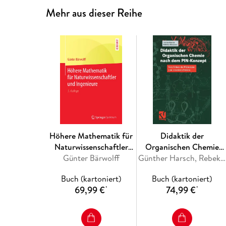
Mehr aus dieser Reihe
Höhere Mathematik für
Didaktik der
Naturwissenschaftler
Organischen Chemie
Günter Bärwolff
und Ingenieure
nach dem PIN-Konzept
Günther Harsch, Rebekka Heimann
Buch (kartoniert)
Buch (kartoniert)
69,99 €
74,99 €
*
*