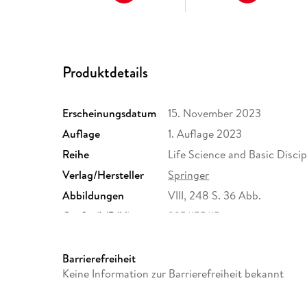
Produktdetails
Erscheinungsdatum
15. November 2023
Auflage
1. Auflage 2023
Reihe
Life Science and Basic Disci
Verlag/Hersteller
Springer
Abbildungen
VIII, 248 S. 36 Abb.
Größe (L/B/H)
235/155/15 mm
Herstelleradresse
Springer Nature Customer S
Europaplatz 3, 69115 Heidelb
Barrierefreiheit
ProductSafety@springernat
Keine Information zur Barrierefreiheit bekannt