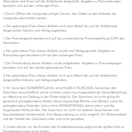
Alternative wird Ihnen auf der Artikelseite dargestellt. Angaben zu Preissenkungen
beziehen sich auf den vorherigen Preis.
Durch Öffnen der Leseprobe willigen Sie ein, dass Daten an den Anbieter der
3
Leseprobe übermittelt werden.
Der gebundene Preis dieses Artikels wird nach Ablauf des auf der Artikelseite
4
dargestellten Datums vom Verlag angehoben.
Der Preisvergleich bezieht sich auf die unverbindliche Preisempfehlung (UVP) des
5
Herstellers.
Der gebundene Preis dieses Artikels wurde vom Verlag gesenkt. Angaben zu
6
Preissenkungen beziehen sich auf den vorherigen Preis.
Die Preisbindung dieses Artikels wurde aufgehoben. Angaben zu Preissenkungen
7
beziehen sich auf den letzten gebundenen Preis.
Der gebundene Preis dieses Artikels wird nach Ablauf des auf der Artikelseite
8
dargestellten Datums vom Verlag angehoben.
Ihr Gutschein SOMMER13 gilt bis einschließlich 10.08.2026. Sie können den
12
Gutschein ausschließlich online einlösen unter www.hugendubel.de. Keine Bestellung
zur Abholung mit Zahlung in der Filiale möglich. Der Gutschein ist nicht gültig für
gesetzlich preisgebundene Artikel (deutschsprachige Bücher und eBooks) sowie für
preisgebundene Kalender, tolino shine (4016621130466), tolino select und das
Hugendubel Hörbuch Abo. Der Gutschein ist nicht mit anderen Gutscheinen und
Geschenkkarten kombinierbar. Eine Barauszahlung ist nicht möglich. Ein Weiterverkauf
und der Handel des Gutscheincodes sind nicht gestattet.
Leider können wir die Echtheit der Kundenbewertung aufgrund der großen Zahl an
15
Einzelbewertungen nicht prüfen.