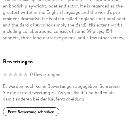
an English playwright, poet and actor. He is regarded as the
greatest writer in the English language and the world's pre-
eminent dramatist. He is often called England's national poet
and the Bard of Avon (or simply the Bard). His extant works,
including collaborations, consist of some 39 plays, 154
sonnets, three long narrative poems, and a few other verses,
some of uncertain authorship. His plays have been translated
into every major living language and are performed more
often than those of any other playwright. Shakespeare
Bewertungen
remains arguably the most influential writer in the English
language, and his works continue to be studied and
0 Bewertungen
reinterpreted.
Es wurden noch keine Bewertungen abgegeben. Schreiben
Sie die erste Bewertung zu "As you like it" und helfen Sie
damit anderen bei der Kaufentscheidung.
Erste Bewertung schreiben