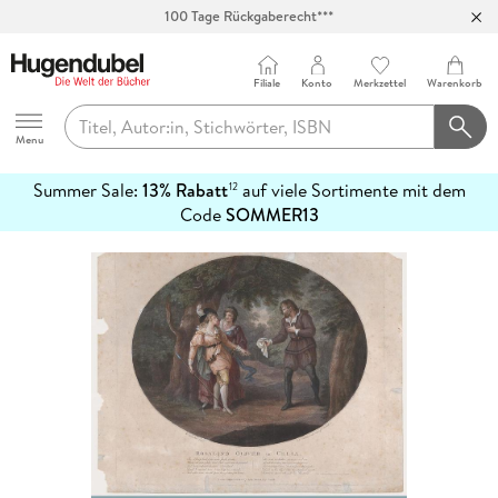
100 Tage Rückgaberecht***
Abholung in über 100 Filialen
Filiale
Konto
Merkzettel
Warenkorb
Hugendubel
Menu
Summer Sale:
13% Rabatt
auf viele Sortimente mit dem
12
mehr
Code
SOMMER13
erfahren