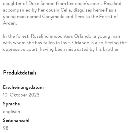
daughter of Duke Senior, from her uncle's court. Rosalind,
accompanied by her cousin Celia, disguises herself as a
young man named Ganymede and flees to the Forest of
Arden.
In the forest, Rosalind encounters Orlando, a young man
with whom she has fallen in love. Orlando is also fleeing the
oppressive court, having been mistreated by his brother
Oliver. Rosalind, disguised as Ganymede, decides to test
Orlando's love by engaging in witty and often humorous
exchanges with him.
Produktdetails
Meanwhile, in the Forest of Arden, various characters are
Erscheinungsdatum
seeking refuge or solace. Duke Senior, banished like his
10. Oktober 2023
daughter Rosalind, is living a pastoral life along with his
followers. The forest becomes a place of refuge for others as
Sprache
well, including the melancholic Jaques and the shepherds
englisch
Corin and Silvius.
Seitenanzahl
The play also introduces the character of Touchstone, a court
98