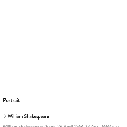
Portrait
William Shakespeare
William Shakespeare (bapt. 26 April 1564 23 April 1616) was