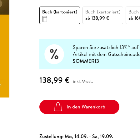
Fremdsprachige Bücher
n Lernhilfen
 Jugendbücher
eiber
Hörbuch Downloads im Bundle
cher
 Vergleich
 Puzzlezubehör
Lernen
New Adult
STABILO
Taschenbücher
Buch (kartoniert)
Buch (kartoniert)
Buch 
hilfen
hriller
 Backen
er
lender
Ratgeber
ab
138,99 €
ab
16
op
hriller
Romance
Sachbücher
precher:innen
Science Fiction
Sparen Sie zusätzlich 13%
auf 
12
Artikel mit dem Gutscheincode
Fremdsprachige Bücher
SOMMER13
138,99 €
inkl. Mwst.
In den Warenkorb
Zustellung:
Mo, 14.09. - Sa, 19.09.