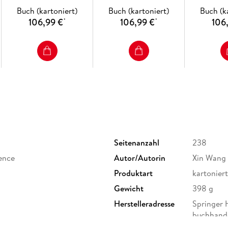
San Vit
Buch (kartoniert)
Buch (kartoniert)
Buch (k
106,99 €
106,99 €
106
*
*
Seitenanzahl
238
ence
Autor/Autorin
Xin Wang
Produktart
kartoniert
Gewicht
398 g
Herstelleradresse
Springer H
buchhand