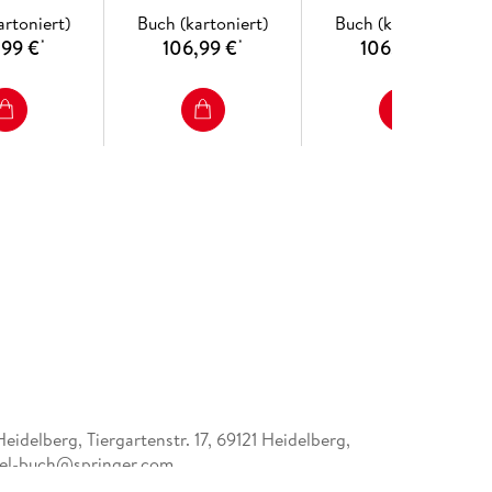
o (Sicily)
the Comprehensive
artoniert)
Buch (kartoniert)
Buch (kartoniert)
Utilization of Water
,99 €
106,99 €
106,99 €
*
*
*
Resources in Arid-
Semiarid Multiple
Mining Areas
eidelberg, Tiergartenstr. 17, 69121 Heidelberg,
el-buch@springer.com