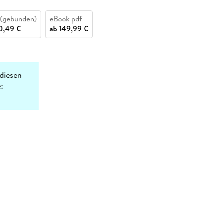
(gebunden)
eBook pdf
0,49 €
ab
149,99 €
diesen
: