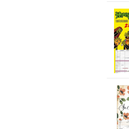
Marc Alexander Kunze
(
2
)
20-50 €
(
15
)
Martina Berg
(
2
)
> 50 €
(
2
)
Nicole Noack
(
2
)
Adrian vom Baur
(
1
)
Nicola Schmidt
(
1
)