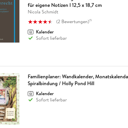
Fremdsprachige Bücher
n Lernhilfen
 Jugendbücher
eiber
Hörbuch Downloads im Bundle
für eigene Notizen I 12,5 x 18,7 cm
cher
 Vergleich
 Puzzlezubehör
Lernen
New Adult
STABILO
Taschenbücher
Nicola Schmidt
hilfen
hriller
 Backen
er
lender
Ratgeber
(
2
Bewertungen
)
15
op
hriller
Romance
Kalender
Sachbücher
Sofort lieferbar
precher:innen
Science Fiction
Fremdsprachige Bücher
Familienplaner: Wandkalender, Monatskalenda
Spiralbindung / Holly Pond Hill
Kalender
Sofort lieferbar