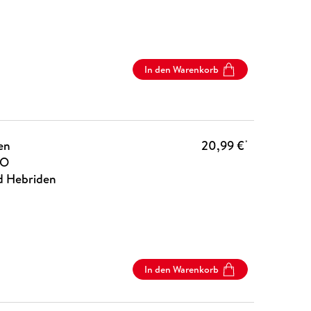
In den Warenkorb
en
20,99 €
*
DO
d Hebriden
In den Warenkorb