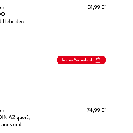
en
31,99 €
*
DO
d Hebriden
In den Warenkorb
en
74,99 €
*
IN A2 quer),
hlands und