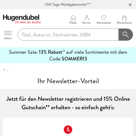
100 Tage Rückgaberecht***
Abholung in über 100 Filialen
Filiale
Konto
Merkzettel
Warenkorb
Hugendubel
Menu
Summer Sale:
13% Rabatt
auf viele Sortimente mit dem
12
mehr
Code
SOMMER13
erfahren
…
Ihr Newsletter-Vorteil
Jetzt für den Newsletter registrieren und 15% Online
Gutschein** erhalten - so einfach geht's: