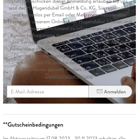
Durch Abschicken dieser Anmeldung erlauben Sie uns
und der H. Hugendubel GmbH & Co. KG, Sie regelmäßig
und kostenlos per Email oder Messengerdienste über
Themen zu unserem Onlineshop, Hugendubel-Filialen und
unserem Sortiment zu informieren und
Kundenbefragungen durchzuführen. Eine Abbestellung
des Services ist jederzeit problemlos möglich. Mit der
Anmeldung willigen Sie ein, dass bei der Nutzung dieser
Dienste personenbezogene Tracking-Informationen
erhoben und für Zwecke der Optimierung unserer
Newsletter genutzt werden. Mehr Infos hier
Datenschutzerklärung
.
Anmelden
**Gutscheinbedingungen
Im Aktionszeitraum 17.08.2023 - 30.11.2023 erhalten alle