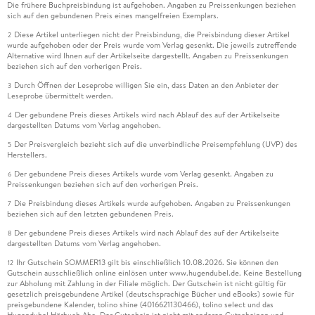
Die frühere Buchpreisbindung ist aufgehoben. Angaben zu Preissenkungen beziehen
sich auf den gebundenen Preis eines mangelfreien Exemplars.
Diese Artikel unterliegen nicht der Preisbindung, die Preisbindung dieser Artikel
2
wurde aufgehoben oder der Preis wurde vom Verlag gesenkt. Die jeweils zutreffende
Alternative wird Ihnen auf der Artikelseite dargestellt. Angaben zu Preissenkungen
beziehen sich auf den vorherigen Preis.
Durch Öffnen der Leseprobe willigen Sie ein, dass Daten an den Anbieter der
3
Leseprobe übermittelt werden.
Der gebundene Preis dieses Artikels wird nach Ablauf des auf der Artikelseite
4
dargestellten Datums vom Verlag angehoben.
Der Preisvergleich bezieht sich auf die unverbindliche Preisempfehlung (UVP) des
5
Herstellers.
Der gebundene Preis dieses Artikels wurde vom Verlag gesenkt. Angaben zu
6
Preissenkungen beziehen sich auf den vorherigen Preis.
Die Preisbindung dieses Artikels wurde aufgehoben. Angaben zu Preissenkungen
7
beziehen sich auf den letzten gebundenen Preis.
Der gebundene Preis dieses Artikels wird nach Ablauf des auf der Artikelseite
8
dargestellten Datums vom Verlag angehoben.
Ihr Gutschein SOMMER13 gilt bis einschließlich 10.08.2026. Sie können den
12
Gutschein ausschließlich online einlösen unter www.hugendubel.de. Keine Bestellung
zur Abholung mit Zahlung in der Filiale möglich. Der Gutschein ist nicht gültig für
gesetzlich preisgebundene Artikel (deutschsprachige Bücher und eBooks) sowie für
preisgebundene Kalender, tolino shine (4016621130466), tolino select und das