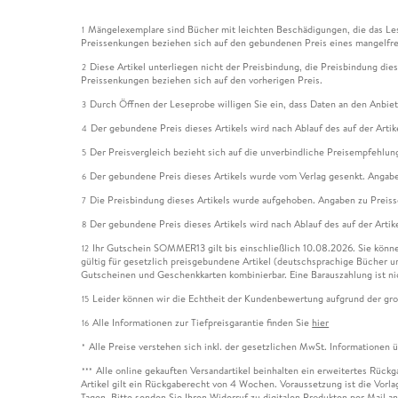
Mängelexemplare sind Bücher mit leichten Beschädigungen, die das Les
1
Preissenkungen beziehen sich auf den gebundenen Preis eines mangelfre
Diese Artikel unterliegen nicht der Preisbindung, die Preisbindung die
2
Preissenkungen beziehen sich auf den vorherigen Preis.
Durch Öffnen der Leseprobe willigen Sie ein, dass Daten an den Anbie
3
Der gebundene Preis dieses Artikels wird nach Ablauf des auf der Arti
4
Der Preisvergleich bezieht sich auf die unverbindliche Preisempfehlun
5
Der gebundene Preis dieses Artikels wurde vom Verlag gesenkt. Angabe
6
Die Preisbindung dieses Artikels wurde aufgehoben. Angaben zu Preis
7
Der gebundene Preis dieses Artikels wird nach Ablauf des auf der Arti
8
Ihr Gutschein SOMMER13 gilt bis einschließlich 10.08.2026. Sie könne
12
gültig für gesetzlich preisgebundene Artikel (deutschsprachige Bücher 
Gutscheinen und Geschenkkarten kombinierbar. Eine Barauszahlung ist ni
Leider können wir die Echtheit der Kundenbewertung aufgrund der gro
15
Alle Informationen zur Tiefpreisgarantie finden Sie
hier
16
Alle Preise verstehen sich inkl. der gesetzlichen MwSt. Informationen 
*
Alle online gekauften Versandartikel beinhalten ein erweitertes Rück
***
Artikel gilt ein Rückgaberecht von 4 Wochen. Voraussetzung ist die Vorlag
Tagen. Bitte senden Sie Ihren Widerruf zu digitalen Produkten per Mail 