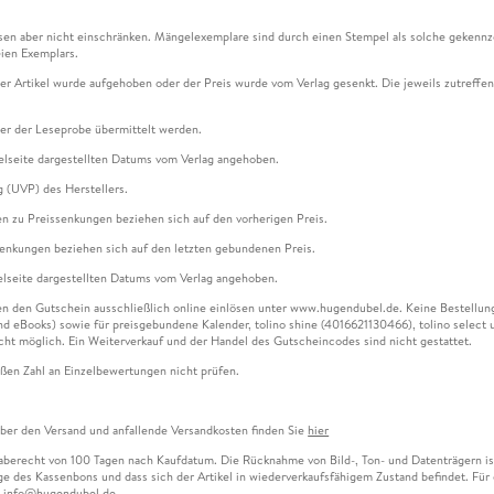
en aber nicht einschränken. Mängelexemplare sind durch einen Stempel als solche gekennz
ien Exemplars.
ser Artikel wurde aufgehoben oder der Preis wurde vom Verlag gesenkt. Die jeweils zutreffend
ter der Leseprobe übermittelt werden.
kelseite dargestellten Datums vom Verlag angehoben.
g (UVP) des Herstellers.
n zu Preissenkungen beziehen sich auf den vorherigen Preis.
senkungen beziehen sich auf den letzten gebundenen Preis.
kelseite dargestellten Datums vom Verlag angehoben.
n den Gutschein ausschließlich online einlösen unter www.hugendubel.de. Keine Bestellung z
und eBooks) sowie für preisgebundene Kalender, tolino shine (4016621130466), tolino selec
cht möglich. Ein Weiterverkauf und der Handel des Gutscheincodes sind nicht gestattet.
ßen Zahl an Einzelbewertungen nicht prüfen.
über den Versand und anfallende Versandkosten finden Sie
hier
gaberecht von 100 Tagen nach Kaufdatum. Die Rücknahme von Bild-, Ton- und Datenträgern ist 
e des Kassenbons und dass sich der Artikel in wiederverkaufsfähigem Zustand befindet. Für d
an info@hugendubel.de.