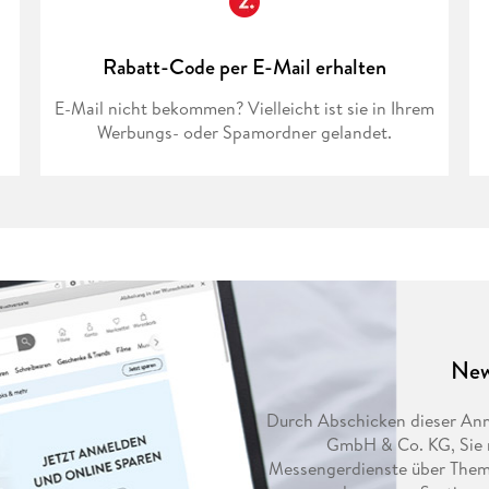
Fremdsprachige Bücher
n Lernhilfen
 Jugendbücher
eiber
Hörbuch Downloads im Bundle
cher
 Vergleich
 Puzzlezubehör
Lernen
New Adult
STABILO
Taschenbücher
hilfen
hriller
 Backen
er
lender
Ratgeber
Rabatt-Code per E-Mail erhalten
op
hriller
Romance
E-Mail nicht bekommen? Vielleicht ist sie in Ihrem
Sachbücher
Werbungs- oder Spamordner gelandet.
precher:innen
Science Fiction
Fremdsprachige Bücher
New
Durch Abschicken dieser Anm
GmbH & Co. KG, Sie r
Messengerdienste über Them