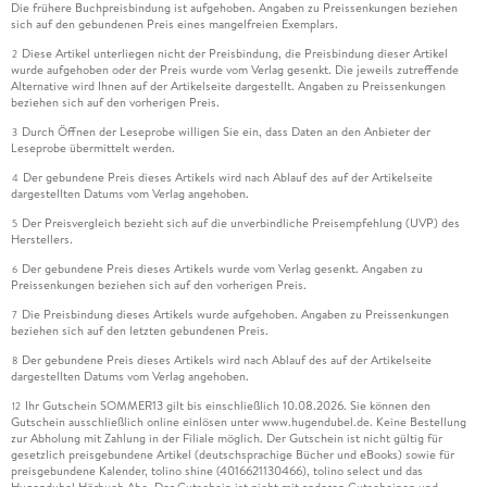
Die frühere Buchpreisbindung ist aufgehoben. Angaben zu Preissenkungen beziehen
sich auf den gebundenen Preis eines mangelfreien Exemplars.
Diese Artikel unterliegen nicht der Preisbindung, die Preisbindung dieser Artikel
2
wurde aufgehoben oder der Preis wurde vom Verlag gesenkt. Die jeweils zutreffende
Alternative wird Ihnen auf der Artikelseite dargestellt. Angaben zu Preissenkungen
beziehen sich auf den vorherigen Preis.
Durch Öffnen der Leseprobe willigen Sie ein, dass Daten an den Anbieter der
3
Leseprobe übermittelt werden.
Der gebundene Preis dieses Artikels wird nach Ablauf des auf der Artikelseite
4
dargestellten Datums vom Verlag angehoben.
Der Preisvergleich bezieht sich auf die unverbindliche Preisempfehlung (UVP) des
5
Herstellers.
Der gebundene Preis dieses Artikels wurde vom Verlag gesenkt. Angaben zu
6
Preissenkungen beziehen sich auf den vorherigen Preis.
Die Preisbindung dieses Artikels wurde aufgehoben. Angaben zu Preissenkungen
7
beziehen sich auf den letzten gebundenen Preis.
Der gebundene Preis dieses Artikels wird nach Ablauf des auf der Artikelseite
8
dargestellten Datums vom Verlag angehoben.
Ihr Gutschein SOMMER13 gilt bis einschließlich 10.08.2026. Sie können den
12
Gutschein ausschließlich online einlösen unter www.hugendubel.de. Keine Bestellung
zur Abholung mit Zahlung in der Filiale möglich. Der Gutschein ist nicht gültig für
gesetzlich preisgebundene Artikel (deutschsprachige Bücher und eBooks) sowie für
preisgebundene Kalender, tolino shine (4016621130466), tolino select und das