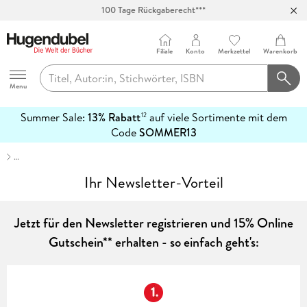
100 Tage Rückgaberecht***
Abholung in über 100 Filialen
Filiale
Konto
Merkzettel
Warenkorb
Hugendubel
Menu
Summer Sale:
13% Rabatt
auf viele Sortimente mit dem
12
mehr
Code
SOMMER13
erfahren
…
Ihr Newsletter-Vorteil
Jetzt für den Newsletter registrieren und 15% Online
Gutschein** erhalten - so einfach geht's: