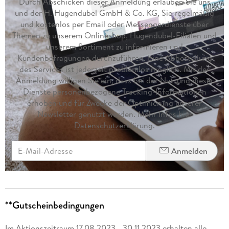
Durch Abschicken dieser Anmeldung erlauben Sie uns
und der H. Hugendubel GmbH & Co. KG, Sie regelmäßig
und kostenlos per Email oder Messengerdienste über
Themen zu unserem Onlineshop, Hugendubel-Filialen und
unserem Sortiment zu informieren und
Kundenbefragungen durchzuführen. Eine Abbestellung
des Services ist jederzeit problemlos möglich. Mit der
Anmeldung willigen Sie ein, dass bei der Nutzung dieser
Dienste personenbezogene Tracking-Informationen
erhoben und für Zwecke der Optimierung unserer
Newsletter genutzt werden. Mehr Infos hier
Datenschutzerklärung
.
Anmelden
**Gutscheinbedingungen
Im Aktionszeitraum 17.08.2023 - 30.11.2023 erhalten alle