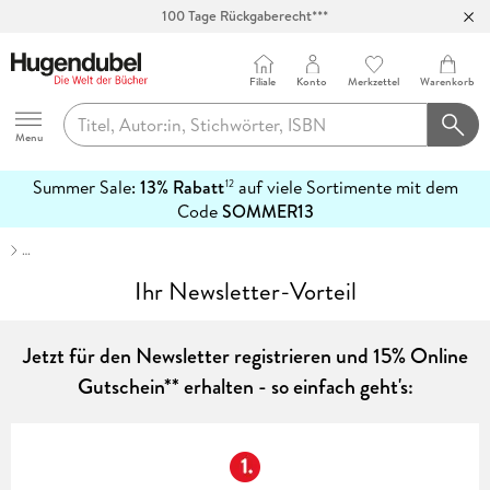
100 Tage Rückgaberecht***
Abholung in über 100 Filialen
Filiale
Konto
Merkzettel
Warenkorb
Hugendubel
Menu
Summer Sale:
13% Rabatt
auf viele Sortimente mit dem
12
mehr
Code
SOMMER13
erfahren
…
Ihr Newsletter-Vorteil
Jetzt für den Newsletter registrieren und 15% Online
Gutschein** erhalten - so einfach geht's: