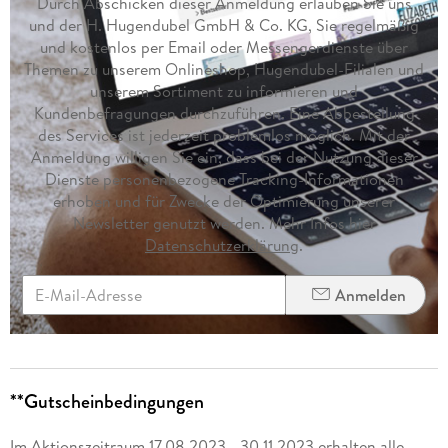
Durch Abschicken dieser Anmeldung erlauben Sie uns
und der H. Hugendubel GmbH & Co. KG, Sie regelmäßig
und kostenlos per Email oder Messengerdienste über
Themen zu unserem Onlineshop, Hugendubel-Filialen und
unserem Sortiment zu informieren und
Kundenbefragungen durchzuführen. Eine Abbestellung
des Services ist jederzeit problemlos möglich. Mit der
Anmeldung willigen Sie ein, dass bei der Nutzung dieser
Dienste personenbezogene Tracking-Informationen
erhoben und für Zwecke der Optimierung unserer
Newsletter genutzt werden. Mehr Infos hier
Datenschutzerklärung
.
Anmelden
**Gutscheinbedingungen
Im Aktionszeitraum 17.08.2023 - 30.11.2023 erhalten alle