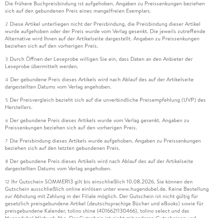
Die frühere Buchpreisbindung ist aufgehoben. Angaben zu Preissenkungen beziehen
sich auf den gebundenen Preis eines mangelfreien Exemplars.
Diese Artikel unterliegen nicht der Preisbindung, die Preisbindung dieser Artikel
2
wurde aufgehoben oder der Preis wurde vom Verlag gesenkt. Die jeweils zutreffende
Alternative wird Ihnen auf der Artikelseite dargestellt. Angaben zu Preissenkungen
beziehen sich auf den vorherigen Preis.
Durch Öffnen der Leseprobe willigen Sie ein, dass Daten an den Anbieter der
3
Leseprobe übermittelt werden.
Der gebundene Preis dieses Artikels wird nach Ablauf des auf der Artikelseite
4
dargestellten Datums vom Verlag angehoben.
Der Preisvergleich bezieht sich auf die unverbindliche Preisempfehlung (UVP) des
5
Herstellers.
Der gebundene Preis dieses Artikels wurde vom Verlag gesenkt. Angaben zu
6
Preissenkungen beziehen sich auf den vorherigen Preis.
Die Preisbindung dieses Artikels wurde aufgehoben. Angaben zu Preissenkungen
7
beziehen sich auf den letzten gebundenen Preis.
Der gebundene Preis dieses Artikels wird nach Ablauf des auf der Artikelseite
8
dargestellten Datums vom Verlag angehoben.
Ihr Gutschein SOMMER13 gilt bis einschließlich 10.08.2026. Sie können den
12
Gutschein ausschließlich online einlösen unter www.hugendubel.de. Keine Bestellung
zur Abholung mit Zahlung in der Filiale möglich. Der Gutschein ist nicht gültig für
gesetzlich preisgebundene Artikel (deutschsprachige Bücher und eBooks) sowie für
preisgebundene Kalender, tolino shine (4016621130466), tolino select und das