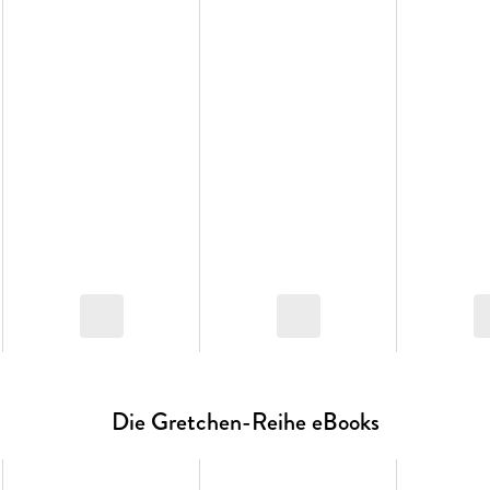
»Abel schreibt unterhaltsame, sogar humorvolle Roma
werden, ohne es uns aussuchen zu können. Chapeau! 
»Eine seltene literarische Perle. Die Geschichte von 
werden! «
WDR
Alle Bände der 'Gretchen'-Reihe:
Band 1: Stay away from Gretchen - Eine unmögliche L
Band 2: Was ich nie gesagt habe - Gretchens Schicksa
Lesen Sie auch »Du musst meine Hand fester halten,
Susanne Abel über die lebenslange Liebe zweier Heim
Die Gretchen-Reihe eBooks