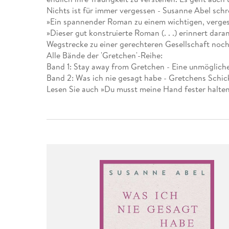
Leseempfehlung
eBook Abonnement
Postkarten
Westerman
Kinder- &
Kugelschr
Nichts ist für immer vergessen - Susanne Abel sch
Hörbuchsprecher
Günstige Spielwaren
Wochenkalender
Kinderbü
Romane
Geräte im
Puzzles &
Schule & 
»Ein spannender Roman zu einem wichtigen, verges
Buchtrends auf Social Media
eBooks verschenken
Klett Lern
Krimis & T
Buchkalender
Kochen &
Sachbüch
Sprachka
»Dieser gut konstruierte Roman (. . .) erinnert d
büchermenschen
Duden Sh
Romane
Wegstrecke zu einer gerechteren Gesellschaft noch
Krimis & T
Alle Bände der 'Gretchen'-Reihe:
Top Autor:innen
Hörspiele
Manga
Band 1: Stay away from Gretchen - Eine unmöglich
Top Serien
Hörbuchs
Band 2: Was ich nie gesagt habe - Gretchens Schick
Gebrauchtbuch
Lesen Sie auch »Du musst meine Hand fester halte