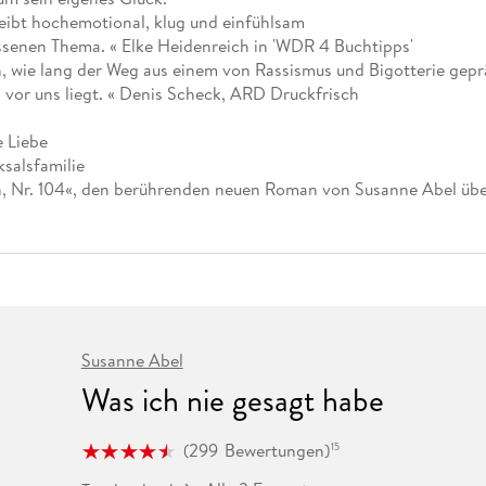
Fremdsprachige Bücher
n Lernhilfen
 Jugendbücher
eiber
Hörbuch Downloads im Bundle
reibt hochemotional, klug und einfühlsam
cher
 Vergleich
 Puzzlezubehör
Lernen
New Adult
STABILO
Taschenbücher
senen Thema. « Elke Heidenreich in 'WDR 4 Buchtipps'
hilfen
hriller
 Backen
er
lender
Ratgeber
aran, wie lang der Weg aus einem von Rassismus und Bigotterie g
op
 vor uns liegt. « Denis Scheck, ARD Druckfrisch
hriller
Romance
Sachbücher
e Liebe
precher:innen
Science Fiction
salsfamilie
n, Nr. 104«, den berührenden neuen Roman von Susanne Abel über
Fremdsprachige Bücher
Susanne Abel
Was ich nie gesagt habe
(
299
Bewertungen
)
15