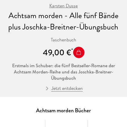
Karsten Dusse
Achtsam morden - Alle fünf Bände
plus Joschka-Breitner-Übungsbuch
Taschenbuch
49,00 €
Erstmals im Schuber: die fünf Bestseller-Romane der
Achtsam Morden-Reihe und das Joschka-Breitner-
Übungsbuch
Jetzt entdecken
Björn Diemel stellt sich die große Frage des Lebens: Wie
bekomme ich Familie und organisierte Kriminalität unter
einen Hut? Antworten findet er bei seinem
Entspannungscoach Joschka Breitner. Durch Achtsamkeit
Achtsam morden Bücher
findet Björn einen Zugang, seine Emotionen selbst zu
regulieren. Die Freundschaft mit seinem inneren Kind