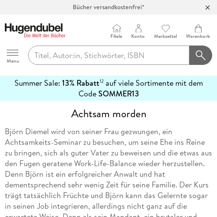
Bücher versandkostenfrei*
100 Tage Rückgaberecht***
Abholung in über 100 Filialen
Filiale
Konto
Merkzettel
Warenkorb
Hugendubel
Menu
Summer Sale:
13% Rabatt
auf viele Sortimente mit dem
12
mehr
Code
SOMMER13
erfahren
Achtsam morden
Björn Diemel wird von seiner Frau gezwungen, ein
Achtsamkeits-Seminar zu besuchen, um seine Ehe ins Reine
zu bringen, sich als guter Vater zu beweisen und die etwas aus
den Fugen geratene Work-Life-Balance wieder herzustellen.
Denn Björn ist ein erfolgreicher Anwalt und hat
dementsprechend sehr wenig Zeit für seine Familie. Der Kurs
trägt tatsächlich Früchte und Björn kann das Gelernte sogar
in seinen Job integrieren, allerdings nicht ganz auf die
erwartete Weise. Denn als sein Mandant, ein brutaler und