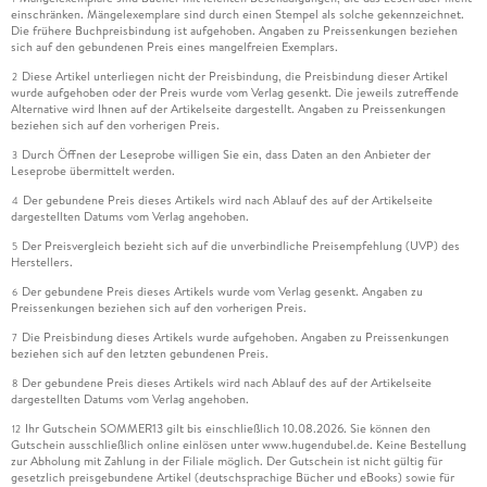
einschränken. Mängelexemplare sind durch einen Stempel als solche gekennzeichnet.
Die frühere Buchpreisbindung ist aufgehoben. Angaben zu Preissenkungen beziehen
sich auf den gebundenen Preis eines mangelfreien Exemplars.
Diese Artikel unterliegen nicht der Preisbindung, die Preisbindung dieser Artikel
2
wurde aufgehoben oder der Preis wurde vom Verlag gesenkt. Die jeweils zutreffende
Alternative wird Ihnen auf der Artikelseite dargestellt. Angaben zu Preissenkungen
beziehen sich auf den vorherigen Preis.
Durch Öffnen der Leseprobe willigen Sie ein, dass Daten an den Anbieter der
3
Leseprobe übermittelt werden.
Der gebundene Preis dieses Artikels wird nach Ablauf des auf der Artikelseite
4
dargestellten Datums vom Verlag angehoben.
Der Preisvergleich bezieht sich auf die unverbindliche Preisempfehlung (UVP) des
5
Herstellers.
Der gebundene Preis dieses Artikels wurde vom Verlag gesenkt. Angaben zu
6
Preissenkungen beziehen sich auf den vorherigen Preis.
Die Preisbindung dieses Artikels wurde aufgehoben. Angaben zu Preissenkungen
7
beziehen sich auf den letzten gebundenen Preis.
Der gebundene Preis dieses Artikels wird nach Ablauf des auf der Artikelseite
8
dargestellten Datums vom Verlag angehoben.
Ihr Gutschein SOMMER13 gilt bis einschließlich 10.08.2026. Sie können den
12
Gutschein ausschließlich online einlösen unter www.hugendubel.de. Keine Bestellung
zur Abholung mit Zahlung in der Filiale möglich. Der Gutschein ist nicht gültig für
gesetzlich preisgebundene Artikel (deutschsprachige Bücher und eBooks) sowie für