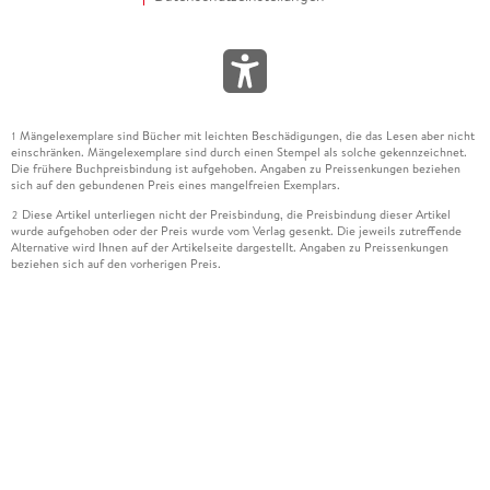
Mängelexemplare sind Bücher mit leichten Beschädigungen, die das Lesen aber nicht
1
einschränken. Mängelexemplare sind durch einen Stempel als solche gekennzeichnet.
Die frühere Buchpreisbindung ist aufgehoben. Angaben zu Preissenkungen beziehen
sich auf den gebundenen Preis eines mangelfreien Exemplars.
Diese Artikel unterliegen nicht der Preisbindung, die Preisbindung dieser Artikel
2
wurde aufgehoben oder der Preis wurde vom Verlag gesenkt. Die jeweils zutreffende
Alternative wird Ihnen auf der Artikelseite dargestellt. Angaben zu Preissenkungen
beziehen sich auf den vorherigen Preis.
Durch Öffnen der Leseprobe willigen Sie ein, dass Daten an den Anbieter der
3
Leseprobe übermittelt werden.
Der gebundene Preis dieses Artikels wird nach Ablauf des auf der Artikelseite
4
dargestellten Datums vom Verlag angehoben.
Der Preisvergleich bezieht sich auf die unverbindliche Preisempfehlung (UVP) des
5
Herstellers.
Der gebundene Preis dieses Artikels wurde vom Verlag gesenkt. Angaben zu
6
Preissenkungen beziehen sich auf den vorherigen Preis.
Die Preisbindung dieses Artikels wurde aufgehoben. Angaben zu Preissenkungen
7