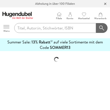
Abholung in über 100 Filialen
Filiale
Konto
Merkzettel
Warenkorb
Hugendubel
Menu
Summer Sale:
13% Rabatt
auf viele Sortimente mit dem
12
mehr
Code
SOMMER13
erfahren