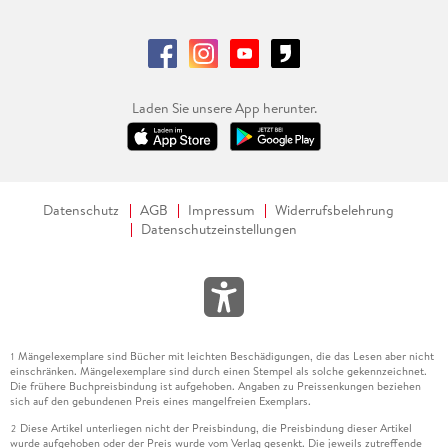
Laden Sie unsere App herunter.
Datenschutz
AGB
Impressum
Widerrufsbelehrung
Datenschutzeinstellungen
Mängelexemplare sind Bücher mit leichten Beschädigungen, die das Lesen aber nicht
1
einschränken. Mängelexemplare sind durch einen Stempel als solche gekennzeichnet.
Die frühere Buchpreisbindung ist aufgehoben. Angaben zu Preissenkungen beziehen
sich auf den gebundenen Preis eines mangelfreien Exemplars.
Diese Artikel unterliegen nicht der Preisbindung, die Preisbindung dieser Artikel
2
wurde aufgehoben oder der Preis wurde vom Verlag gesenkt. Die jeweils zutreffende