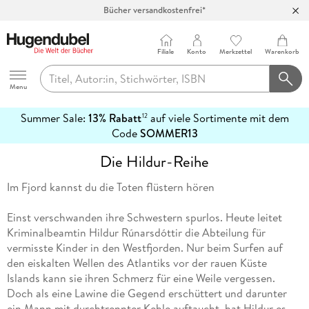
Bücher versandkostenfrei*
100 Tage Rückgaberecht***
Abholung in über 100 Filialen
Filiale
Konto
Merkzettel
Warenkorb
Hugendubel
Menu
Summer Sale:
13% Rabatt
auf viele Sortimente mit dem
12
mehr
Code
SOMMER13
erfahren
Die Hildur-Reihe
Im Fjord kannst du die Toten flüstern hören
Einst verschwanden ihre Schwestern spurlos. Heute leitet
Kriminalbeamtin Hildur Rúnarsdóttir die Abteilung für
vermisste Kinder in den Westfjorden. Nur beim Surfen auf
den eiskalten Wellen des Atlantiks vor der rauen Küste
Islands kann sie ihren Schmerz für eine Weile vergessen.
Doch als eine Lawine die Gegend erschüttert und darunter
ein Mann mit durchtrennter Kehle auftaucht, hat Hildur es