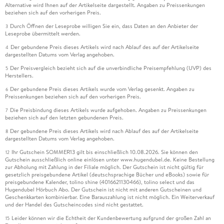
Alternative wird Ihnen auf der Artikelseite dargestellt. Angaben zu Preissenkungen
beziehen sich auf den vorherigen Preis.
Durch Öffnen der Leseprobe willigen Sie ein, dass Daten an den Anbieter der
3
Leseprobe übermittelt werden.
Der gebundene Preis dieses Artikels wird nach Ablauf des auf der Artikelseite
4
dargestellten Datums vom Verlag angehoben.
Der Preisvergleich bezieht sich auf die unverbindliche Preisempfehlung (UVP) des
5
Herstellers.
Der gebundene Preis dieses Artikels wurde vom Verlag gesenkt. Angaben zu
6
Preissenkungen beziehen sich auf den vorherigen Preis.
Die Preisbindung dieses Artikels wurde aufgehoben. Angaben zu Preissenkungen
7
beziehen sich auf den letzten gebundenen Preis.
Der gebundene Preis dieses Artikels wird nach Ablauf des auf der Artikelseite
8
dargestellten Datums vom Verlag angehoben.
Ihr Gutschein SOMMER13 gilt bis einschließlich 10.08.2026. Sie können den
12
Gutschein ausschließlich online einlösen unter www.hugendubel.de. Keine Bestellung
zur Abholung mit Zahlung in der Filiale möglich. Der Gutschein ist nicht gültig für
gesetzlich preisgebundene Artikel (deutschsprachige Bücher und eBooks) sowie für
preisgebundene Kalender, tolino shine (4016621130466), tolino select und das
Hugendubel Hörbuch Abo. Der Gutschein ist nicht mit anderen Gutscheinen und
Geschenkkarten kombinierbar. Eine Barauszahlung ist nicht möglich. Ein Weiterverkauf
und der Handel des Gutscheincodes sind nicht gestattet.
Leider können wir die Echtheit der Kundenbewertung aufgrund der großen Zahl an
15