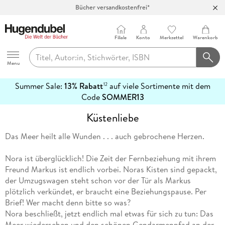
Bücher versandkostenfrei*
100 Tage Rückgaberecht***
Abholung in über 100 Filialen
Filiale
Konto
Merkzettel
Warenkorb
Hugendubel
Menu
Summer Sale:
13% Rabatt
auf viele Sortimente mit dem
12
mehr
Code
SOMMER13
erfahren
Küstenliebe
Das Meer heilt alle Wunden . . . auch gebrochene Herzen.
Nora ist überglücklich! Die Zeit der Fernbeziehung mit ihrem
Freund Markus ist endlich vorbei. Noras Kisten sind gepackt,
der Umzugswagen steht schon vor der Tür als Markus
plötzlich verkündet, er braucht eine Beziehungspause. Per
Brief! Wer macht denn bitte so was?
Nora beschließt, jetzt endlich mal etwas für sich zu tun: Das
Meer wiedersehen und den schönen Gendarmenpfad an der