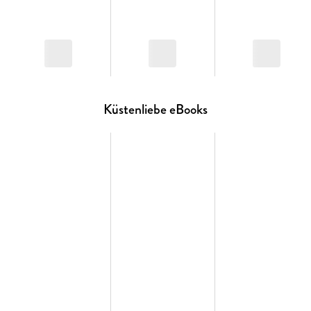
Liebesroman geliebt!"
„Wunderschön geschrieben. Ich hatte die ganze Zeit das
Gefühl direkt an der Ostsee zu sein. Toller Liebesroman!"
„Eine tolle Lovestory, die mich von der ersten Seite an
gefesselt hat. Starke Charaktere und ganz viel Liebe – richtig
schön."
„Die Autorin entführt die Leser:innen direkt an die
Küstenliebe eBooks
Sandstrände des Baltischen Meeres und lädt dort zum
Verweilen ein. Wunderschöne Romance!"