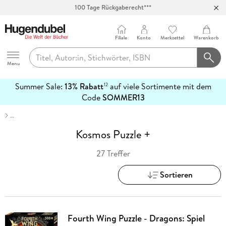
100 Tage Rückgaberecht***
Abholung in über 100 Filialen
Filiale
Konto
Merkzettel
Warenkorb
Hugendubel
Menu
Summer Sale:
13% Rabatt
auf viele Sortimente mit dem
12
mehr
Code
SOMMER13
erfahren
…
Kosmos Puzzle +
27 Treffer
Sortieren
Fourth Wing Puzzle - Dragons: Spiel