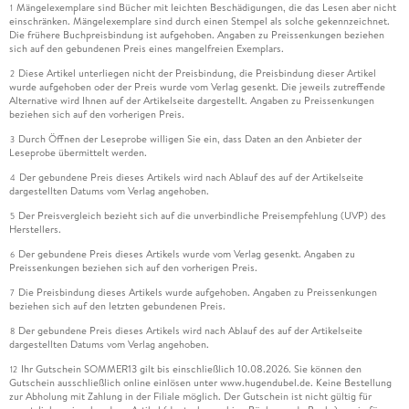
Mängelexemplare sind Bücher mit leichten Beschädigungen, die das Lesen aber nicht
1
einschränken. Mängelexemplare sind durch einen Stempel als solche gekennzeichnet.
Die frühere Buchpreisbindung ist aufgehoben. Angaben zu Preissenkungen beziehen
sich auf den gebundenen Preis eines mangelfreien Exemplars.
Diese Artikel unterliegen nicht der Preisbindung, die Preisbindung dieser Artikel
2
wurde aufgehoben oder der Preis wurde vom Verlag gesenkt. Die jeweils zutreffende
Alternative wird Ihnen auf der Artikelseite dargestellt. Angaben zu Preissenkungen
beziehen sich auf den vorherigen Preis.
Durch Öffnen der Leseprobe willigen Sie ein, dass Daten an den Anbieter der
3
Leseprobe übermittelt werden.
Der gebundene Preis dieses Artikels wird nach Ablauf des auf der Artikelseite
4
dargestellten Datums vom Verlag angehoben.
Der Preisvergleich bezieht sich auf die unverbindliche Preisempfehlung (UVP) des
5
Herstellers.
Der gebundene Preis dieses Artikels wurde vom Verlag gesenkt. Angaben zu
6
Preissenkungen beziehen sich auf den vorherigen Preis.
Die Preisbindung dieses Artikels wurde aufgehoben. Angaben zu Preissenkungen
7
beziehen sich auf den letzten gebundenen Preis.
Der gebundene Preis dieses Artikels wird nach Ablauf des auf der Artikelseite
8
dargestellten Datums vom Verlag angehoben.
Ihr Gutschein SOMMER13 gilt bis einschließlich 10.08.2026. Sie können den
12
Gutschein ausschließlich online einlösen unter www.hugendubel.de. Keine Bestellung
zur Abholung mit Zahlung in der Filiale möglich. Der Gutschein ist nicht gültig für