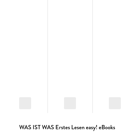
Abwechslung und Rätselspaß sorgt Bobbi, der Dalmatiner,
der die kleinen Leser*innen durch das Sachbuch führt.
Zahlreiche Lesequiz und Buchstabenrätsel garantieren
Erfolgserlebnisse und sorgen für spielerischen Lesespaß!
Geeignet für die Lesestufe 1.
WAS IST WAS Erstes Lesen easy! eBooks