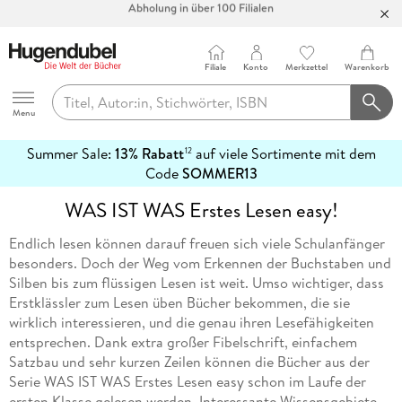
Bücher versandkostenfrei*
100 Tage Rückgaberecht***
Filiale
Konto
Merkzettel
Warenkorb
Abholung in über 100 Filialen
Hugendubel
Menu
Summer Sale:
13% Rabatt
auf viele Sortimente mit dem
12
mehr
Code
SOMMER13
erfahren
WAS IST WAS Erstes Lesen easy!
Endlich lesen können darauf freuen sich viele Schulanfänger
besonders. Doch der Weg vom Erkennen der Buchstaben und
Silben bis zum flüssigen Lesen ist weit. Umso wichtiger, dass
Erstklässler zum Lesen üben Bücher bekommen, die sie
wirklich interessieren, und die genau ihren Lesefähigkeiten
entsprechen. Dank extra großer Fibelschrift, einfachem
Satzbau und sehr kurzen Zeilen können die Bücher aus der
Serie WAS IST WAS Erstes Lesen easy schon im Laufe der
ersten Klasse gelesen werden. Interessante Wissensgebiete,