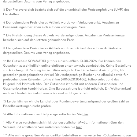
dargestellten Datums vom Verlag angehoben.
Der Preisvergleich bezieht sich auf die unverbindliche Preisempfehlung (UVP) des
5
Herstellers.
Der gebundene Preis dieses Artikels wurde vom Verlag gesenkt. Angaben zu
6
Preissenkungen beziehen sich auf den vorherigen Preis.
Die Preisbindung dieses Artikels wurde aufgehoben. Angaben zu Preissenkungen
7
beziehen sich auf den letzten gebundenen Preis.
Der gebundene Preis dieses Artikels wird nach Ablauf des auf der Artikelseite
8
dargestellten Datums vom Verlag angehoben.
Ihr Gutschein SOMMER13 gilt bis einschließlich 10.08.2026. Sie können den
12
Gutschein ausschließlich online einlösen unter www.hugendubel.de. Keine Bestellung
zur Abholung mit Zahlung in der Filiale möglich. Der Gutschein ist nicht gültig für
gesetzlich preisgebundene Artikel (deutschsprachige Bücher und eBooks) sowie für
preisgebundene Kalender, tolino shine (4016621130466), tolino select und das
Hugendubel Hörbuch Abo. Der Gutschein ist nicht mit anderen Gutscheinen und
Geschenkkarten kombinierbar. Eine Barauszahlung ist nicht möglich. Ein Weiterverkauf
und der Handel des Gutscheincodes sind nicht gestattet.
Leider können wir die Echtheit der Kundenbewertung aufgrund der großen Zahl an
15
Einzelbewertungen nicht prüfen.
Alle Informationen zur Tiefpreisgarantie finden Sie
hier
16
Alle Preise verstehen sich inkl. der gesetzlichen MwSt. Informationen über den
*
Versand und anfallende Versandkosten finden Sie
hier
Alle online gekauften Versandartikel beinhalten ein erweitertes Rückgaberecht von
***