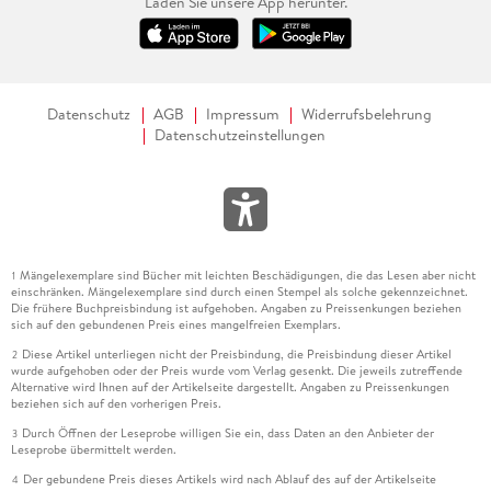
Laden Sie unsere App herunter.
Datenschutz
AGB
Impressum
Widerrufsbelehrung
Datenschutzeinstellungen
Mängelexemplare sind Bücher mit leichten Beschädigungen, die das Lesen aber nicht
1
einschränken. Mängelexemplare sind durch einen Stempel als solche gekennzeichnet.
Die frühere Buchpreisbindung ist aufgehoben. Angaben zu Preissenkungen beziehen
sich auf den gebundenen Preis eines mangelfreien Exemplars.
Diese Artikel unterliegen nicht der Preisbindung, die Preisbindung dieser Artikel
2
wurde aufgehoben oder der Preis wurde vom Verlag gesenkt. Die jeweils zutreffende
Alternative wird Ihnen auf der Artikelseite dargestellt. Angaben zu Preissenkungen
beziehen sich auf den vorherigen Preis.
Durch Öffnen der Leseprobe willigen Sie ein, dass Daten an den Anbieter der
3
Leseprobe übermittelt werden.
Der gebundene Preis dieses Artikels wird nach Ablauf des auf der Artikelseite
4