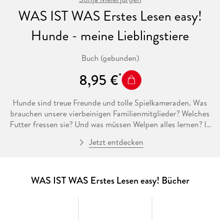
WAS IST WAS Erstes Lesen easy!
Hunde - meine Lieblingstiere
Buch (gebunden)
8,95 €
Hunde sind treue Freunde und tolle Spielkameraden. Was
brauchen unsere vierbeinigen Familienmitglieder? Welches
Futter fressen sie? Und was müssen Welpen alles lernen? In
diesem Band aus der Reihe WAS IST WAS Erstes Lesen easy!
Jetzt entdecken
geht es um Wissen rund um den besten Freund des
Menschen. In leicht verständlichen Sachtexten, die durch
große Fibelschrift, einfachen Satzbau und kurze Zeilen an die
Bedürfnisse des Lesestarts angepasst sind, tauchen Kinder in
WAS IST WAS Erstes Lesen easy! Bücher
die Welt der beliebten Tiere ein. So erfahren sie in ihrem
eigenen Lesetempo alles vom Körperbau über Hunderassen
bis zu Rettungshunden und anderen "Hundeberufen". Für