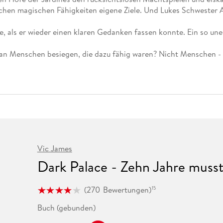
Fremdsprachige Bücher
n Lernhilfen
 Jugendbücher
eiber
Hörbuch Downloads im Bundle
ichen magischen Fähigkeiten eigene Ziele. Und Lukes Schwester Ab
cher
 Vergleich
 Puzzlezubehör
Lernen
New Adult
STABILO
Taschenbücher
hilfen
hriller
 Backen
er
lender
Ratgeber
e, als er wieder einen klaren Gedanken fassen konnte. Ein so u
op
hriller
Romance
 Menschen besiegen, die dazu fähig waren? Nicht Menschen - Mon
Sachbücher
precher:innen
Science Fiction
Fremdsprachige Bücher
Vic James
Dark Palace - Zehn Jahre musst
(
270
Bewertungen
)
15
Buch (gebunden)