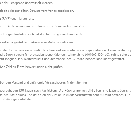
ter der Leseprobe übermittelt werden.
kelseite dargestellten Datums vom Verlag angehoben.
g (UVP) des Herstellers.
n zu Preissenkungen beziehen sich auf den vorherigen Preis.
senkungen beziehen sich auf den letzten gebundenen Preis.
kelseite dargestellten Datums vom Verlag angehoben.
n den Gutschein ausschließlich online einlösen unter www.hugendubel.de. Keine Bestellung z
und eBooks) sowie für preisgebundene Kalender, tolino shine (4016621130466), tolino selec
cht möglich. Ein Weiterverkauf und der Handel des Gutscheincodes sind nicht gestattet.
ßen Zahl an Einzelbewertungen nicht prüfen.
über den Versand und anfallende Versandkosten finden Sie
hier
gaberecht von 100 Tagen nach Kaufdatum. Die Rücknahme von Bild-, Ton- und Datenträgern ist 
e des Kassenbons und dass sich der Artikel in wiederverkaufsfähigem Zustand befindet. Für d
an info@hugendubel.de.