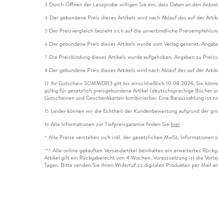
Durch Öffnen der Leseprobe willigen Sie ein, dass Daten an den Anbie
3
Der gebundene Preis dieses Artikels wird nach Ablauf des auf der Arti
4
Der Preisvergleich bezieht sich auf die unverbindliche Preisempfehlun
5
Der gebundene Preis dieses Artikels wurde vom Verlag gesenkt. Angabe
6
Die Preisbindung dieses Artikels wurde aufgehoben. Angaben zu Preis
7
Der gebundene Preis dieses Artikels wird nach Ablauf des auf der Arti
8
Ihr Gutschein SOMMER13 gilt bis einschließlich 10.08.2026. Sie könne
12
gültig für gesetzlich preisgebundene Artikel (deutschsprachige Bücher 
Gutscheinen und Geschenkkarten kombinierbar. Eine Barauszahlung ist ni
Leider können wir die Echtheit der Kundenbewertung aufgrund der gro
15
Alle Informationen zur Tiefpreisgarantie finden Sie
hier
16
Alle Preise verstehen sich inkl. der gesetzlichen MwSt. Informationen 
*
Alle online gekauften Versandartikel beinhalten ein erweitertes Rück
***
Artikel gilt ein Rückgaberecht von 4 Wochen. Voraussetzung ist die Vorlag
Tagen. Bitte senden Sie Ihren Widerruf zu digitalen Produkten per Mail 