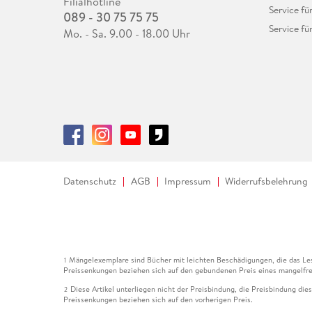
Filialhotline
Service fü
089 - 30 75 75 75
Service fü
Mo. - Sa. 9.00 - 18.00 Uhr
Datenschutz
AGB
Impressum
Widerrufsbelehrung
Mängelexemplare sind Bücher mit leichten Beschädigungen, die das Les
1
Preissenkungen beziehen sich auf den gebundenen Preis eines mangelfre
Diese Artikel unterliegen nicht der Preisbindung, die Preisbindung die
2
Preissenkungen beziehen sich auf den vorherigen Preis.