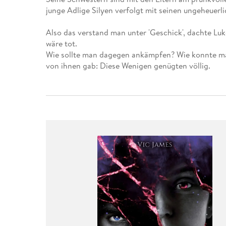
Leseempfehlung
eBook Abonnement
Postkarten
Westerman
Kinder- &
Kugelschr
junge Adlige Silyen verfolgt mit seinen ungeheuerl
Hörbuchsprecher
Günstige Spielwaren
Wochenkalender
Kinderbü
Romane
Geräte im
Puzzles &
Schule & 
Buchtrends auf Social Media
eBooks verschenken
Klett Lern
Krimis & T
Buchkalender
Kochen &
Sachbüch
Sprachka
Also das verstand man unter 'Geschick', dachte Luk
büchermenschen
Duden Sh
Romane
wäre tot.
Krimis & T
Wie sollte man dagegen ankämpfen? Wie konnte man
Top Autor:innen
Hörspiele
Manga
von ihnen gab: Diese Wenigen genügten völlig.
Top Serien
Hörbuchs
Gebrauchtbuch