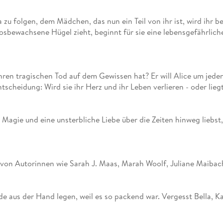
Fremdsprachige Bücher
n Lernhilfen
 Jugendbücher
eiber
Hörbuch Downloads im Bundle
cher
 Vergleich
 Puzzlezubehör
Lernen
New Adult
STABILO
Taschenbücher
a zu folgen, dem Mädchen, das nun ein Teil von ihr ist, wird ihr
hilfen
hriller
 Backen
er
lender
Ratgeber
bewachsene Hügel zieht, beginnt für sie eine lebensgefährliche 
op
hriller
Romance
Sachbücher
precher:innen
Science Fiction
ihren tragischen Tod auf dem Gewissen hat? Er will Alice um jeden
cheidung: Wird sie ihr Herz und ihr Leben verlieren - oder liegt 
Fremdsprachige Bücher
r Magie und eine unsterbliche Liebe über die Zeiten hinweg li
von Autorinnen wie Sarah J. Maas, Marah Woolf, Juliane Maiba
de aus der Hand legen, weil es so packend war. Vergesst Bella, Ka