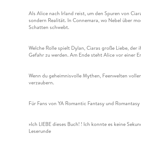
Leseempfehlung
eBook Abonnement
Postkarten
Westerman
Kinder- &
Kugelschr
Hörbuchsprecher
Günstige Spielwaren
Wochenkalender
Kinderbü
Romane
Geräte im
Puzzles &
Schule & 
Als Alice nach Irland reist, um den Spuren von Ciar
Buchtrends auf Social Media
eBooks verschenken
Klett Lern
Krimis & T
Buchkalender
Kochen &
Sachbüch
Sprachka
sondern Realität. In Connemara, wo Nebel über moos
büchermenschen
Duden Sh
Romane
Schatten schwebt.
Krimis & T
Top Autor:innen
Hörspiele
Manga
Top Serien
Hörbuchs
Welche Rolle spielt Dylan, Ciaras große Liebe, der 
Gebrauchtbuch
Gefahr zu werden. Am Ende steht Alice vor einer Ents
Wenn du geheimnisvolle Mythen, Feenwelten volle
verzaubern.
Für Fans von YA Romantic Fantasy und Romantasy 
»Ich LIEBE dieses Buch! ! Ich konnte es keine Sekun
Leserunde