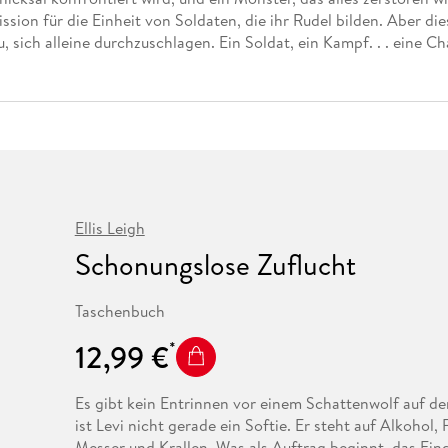
Fremdsprachige Bücher
n Lernhilfen
 Jugendbücher
eiber
Hörbuch Downloads im Bundle
ion für die Einheit von Soldaten, die ihr Rudel bilden. Aber dies
cher
 Vergleich
 Puzzlezubehör
Lernen
New Adult
STABILO
Taschenbücher
u, sich alleine durchzuschlagen. Ein Soldat, ein Kampf. . . eine C
hilfen
hriller
 Backen
er
lender
Ratgeber
op
hriller
Romance
Sachbücher
precher:innen
Science Fiction
Fremdsprachige Bücher
Ellis Leigh
Schonungslose Zuflucht
Taschenbuch
12,99 €
Es gibt kein Entrinnen vor einem Schattenwolf auf der
ist Levi nicht gerade ein Softie. Er steht auf Alkohol, 
Messer und Krallen. Was als Auftrag beginnt, das Ein