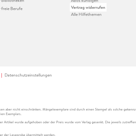
r Bibliotheken
Abos kündigen
Vertrag widerrufen
r freie Berufe
Alle Hilfethemen
Datenschutzeinstellungen
en aber nicht einschränken. Mängelexemplare sind durch einen Stempel als solche gekennz
ien Exemplars.
ser Artikel wurde aufgehoben oder der Preis wurde vom Verlag gesenkt. Die jeweils zutreffend
ter der Leseprobe übermittelt werden.