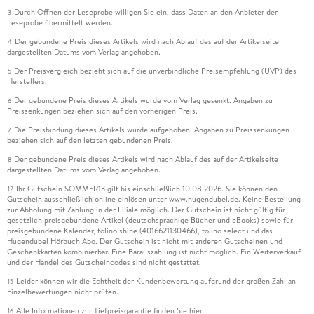
Durch Öffnen der Leseprobe willigen Sie ein, dass Daten an den Anbieter der
3
Leseprobe übermittelt werden.
Der gebundene Preis dieses Artikels wird nach Ablauf des auf der Artikelseite
4
dargestellten Datums vom Verlag angehoben.
Der Preisvergleich bezieht sich auf die unverbindliche Preisempfehlung (UVP) des
5
Herstellers.
Der gebundene Preis dieses Artikels wurde vom Verlag gesenkt. Angaben zu
6
Preissenkungen beziehen sich auf den vorherigen Preis.
Die Preisbindung dieses Artikels wurde aufgehoben. Angaben zu Preissenkungen
7
beziehen sich auf den letzten gebundenen Preis.
Der gebundene Preis dieses Artikels wird nach Ablauf des auf der Artikelseite
8
dargestellten Datums vom Verlag angehoben.
Ihr Gutschein SOMMER13 gilt bis einschließlich 10.08.2026. Sie können den
12
Gutschein ausschließlich online einlösen unter www.hugendubel.de. Keine Bestellung
zur Abholung mit Zahlung in der Filiale möglich. Der Gutschein ist nicht gültig für
gesetzlich preisgebundene Artikel (deutschsprachige Bücher und eBooks) sowie für
preisgebundene Kalender, tolino shine (4016621130466), tolino select und das
Hugendubel Hörbuch Abo. Der Gutschein ist nicht mit anderen Gutscheinen und
Geschenkkarten kombinierbar. Eine Barauszahlung ist nicht möglich. Ein Weiterverkauf
und der Handel des Gutscheincodes sind nicht gestattet.
Leider können wir die Echtheit der Kundenbewertung aufgrund der großen Zahl an
15
Einzelbewertungen nicht prüfen.
Alle Informationen zur Tiefpreisgarantie finden Sie
hier
16