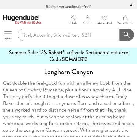
Bücher versandkostenfrei*
100 Tage Rückgaberecht***
Abholung in über 100 Filialen
Filiale
Konto
Merkzettel
Warenkorb
Hugendubel
Menu
Summer Sale:
13% Rabatt
auf viele Sortimente mit dem
12
mehr
Code
SOMMER13
erfahren
Longhorn Canyon
Get double the feel-good fun with an all-new book from the
Queen of Cowboy Romance, plus a bonus novel by A. J. Pine.
This city girl's about to get a dose of cowboy charm. Emily
Baker doesn't rough it -- anymore. Born and raised on a farm,
she's worked hard to distance herself from that life, thank
you very much. But when the seniors at the nursing home
where she works beg for a ranch retreat, she caves and heads
up to the Longhorn Canyon spread. With one glance at the
sexy cowboy who opens the door, she's suddenly thinking a