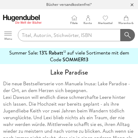
Bücher versandkostenfrei*
100 Tage Rückgaberecht***
Abholung in über 100 Filialen
Filiale
Konto
Merkzettel
Warenkorb
Hugendubel
Menu
Summer Sale:
13% Rabatt
auf viele Sortimente mit dem
12
mehr
Code
SOMMER13
erfahren
Lake Paradise
Die neue Bestsellerserie von Manuela Inusa: Lake Paradise -
der Ort, an dem Herzen sich begegnen.
Lexi Dawson will endlich diese schmerzhafte Leere hinter
sich lassen. Die Hochzeit war bereits geplant - als ihre
Jugendliebe Keith vor zwei Jahren beim Wandern tödlich
verunglückte. Und Lexi blieb nichts als ein Traum, der nie
wahr werden würde. Mittlerweile schafft sie es, ihren Alltag
wieder zu meistern und nach vorne zu blicken. Auch wenn sie
noch immer nicht glaubt, dass sie je einen anderen Mann als