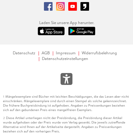
Laden Sie unsere App herunter.
Datenschutz
AGB
Impressum
Widerrufsbelehrung
Datenschutzeinstellungen
Mängelexemplare sind Bücher mit leichten Beschädigungen, die das Lesen aber nicht
1
einschränken. Mängelexemplare sind durch einen Stempel als solche gekennzeichnet.
Die frühere Buchpreisbindung ist aufgehoben. Angaben zu Preissenkungen beziehen
sich auf den gebundenen Preis eines mangelfreien Exemplars.
Diese Artikel unterliegen nicht der Preisbindung, die Preisbindung dieser Artikel
2
wurde aufgehoben oder der Preis wurde vom Verlag gesenkt. Die jeweils zutreffende
Alternative wird Ihnen auf der Artikelseite dargestellt. Angaben zu Preissenkungen
beziehen sich auf den vorherigen Preis.