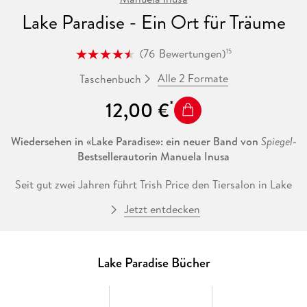
Lake Paradise - Ein Ort für Träume
(
76
Bewertungen
)
15
Alle 2 Formate
Taschenbuch
12,00 €
Wiedersehen in «Lake Paradise»: ein neuer Band von
Spiegel
-
Bestsellerautorin Manuela Inusa
Seit gut zwei Jahren führt Trish Price den Tiersalon in Lake
Paradise. Täglich steht sie in ihrer pinkfarbenen Schürze im
Jetzt entdecken
Salon und shamponiert Hunde ein, kürzt Wellensittichen die
Schnäbel oder Hamstern die Krallen. Und zumindest was ihre
Arbeit und die Beziehung zu ihren beiden Schwestern
betrifft, ist Trishs Leben sehr erfüllend. Nur in Liebesdingen
Lake Paradise Bücher
hatte sie bisher kein Glück. Allerdings kommt ein Kunde
auffällig häufig in den Salon: Wyatt O'Nelly, der Sheriff von
Lake Paradise und alleinerziehender Vater der kleinen