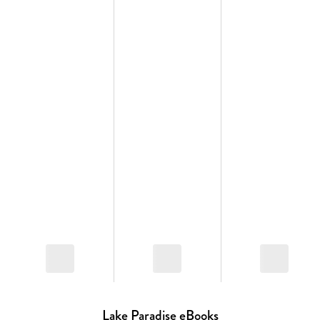
Abigail. Neben dem Meerschweinchen seiner Tochter, den
Katzen seiner Mutter und dem Kanarienvogel seiner Tante
bringt er nun auch noch die Haustiere der Nachbarn vorbei .
. .
Idyllisches Kleinstadtsetting, berührende Schicksale -
beglückende Lesestunden.
Lake Paradise eBooks