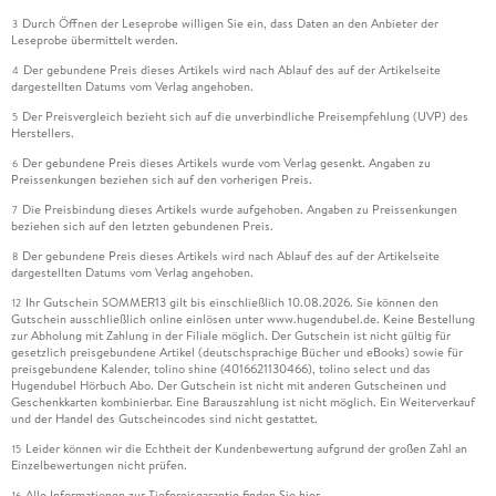
Durch Öffnen der Leseprobe willigen Sie ein, dass Daten an den Anbieter der
3
Leseprobe übermittelt werden.
Der gebundene Preis dieses Artikels wird nach Ablauf des auf der Artikelseite
4
dargestellten Datums vom Verlag angehoben.
Der Preisvergleich bezieht sich auf die unverbindliche Preisempfehlung (UVP) des
5
Herstellers.
Der gebundene Preis dieses Artikels wurde vom Verlag gesenkt. Angaben zu
6
Preissenkungen beziehen sich auf den vorherigen Preis.
Die Preisbindung dieses Artikels wurde aufgehoben. Angaben zu Preissenkungen
7
beziehen sich auf den letzten gebundenen Preis.
Der gebundene Preis dieses Artikels wird nach Ablauf des auf der Artikelseite
8
dargestellten Datums vom Verlag angehoben.
Ihr Gutschein SOMMER13 gilt bis einschließlich 10.08.2026. Sie können den
12
Gutschein ausschließlich online einlösen unter www.hugendubel.de. Keine Bestellung
zur Abholung mit Zahlung in der Filiale möglich. Der Gutschein ist nicht gültig für
gesetzlich preisgebundene Artikel (deutschsprachige Bücher und eBooks) sowie für
preisgebundene Kalender, tolino shine (4016621130466), tolino select und das
Hugendubel Hörbuch Abo. Der Gutschein ist nicht mit anderen Gutscheinen und
Geschenkkarten kombinierbar. Eine Barauszahlung ist nicht möglich. Ein Weiterverkauf
und der Handel des Gutscheincodes sind nicht gestattet.
Leider können wir die Echtheit der Kundenbewertung aufgrund der großen Zahl an
15
Einzelbewertungen nicht prüfen.
Alle Informationen zur Tiefpreisgarantie finden Sie
hier
16