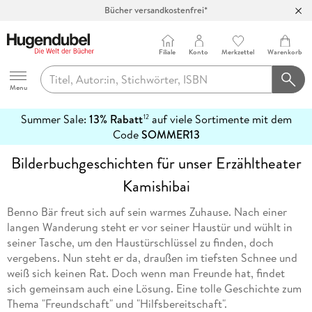
Bücher versandkostenfrei*
100 Tage Rückgaberecht***
Abholung in über 100 Filialen
Filiale
Konto
Merkzettel
Warenkorb
Hugendubel
Menu
Summer Sale:
13% Rabatt
auf viele Sortimente mit dem
12
mehr
Code
SOMMER13
erfahren
Bilderbuchgeschichten für unser Erzähltheater
Kamishibai
Benno Bär freut sich auf sein warmes Zuhause. Nach einer
langen Wanderung steht er vor seiner Haustür und wühlt in
seiner Tasche, um den Haustürschlüssel zu finden, doch
vergebens. Nun steht er da, draußen im tiefsten Schnee und
weiß sich keinen Rat. Doch wenn man Freunde hat, findet
sich gemeinsam auch eine Lösung. Eine tolle Geschichte zum
Thema "Freundschaft" und "Hilfsbereitschaft".