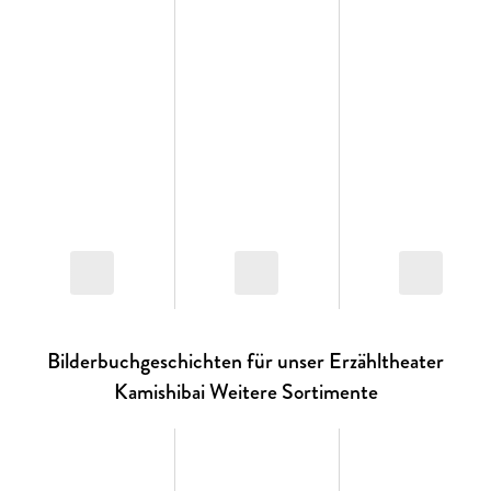
Bilderbuch über die Furcht im Dunkeln: Ängste
kindgerecht besprechen
Angst überwinden mit Freunden: Gemeinsam sind wir
stark!
Gefühle und Emotionen verstehen: emotionale
Kompetenzen spielerisch fördern
Bilderbuch ab 4 aus der beliebten Gefühlemonster-
Reihe für Kinder von 4 - 7 Jahren
Pädagogisch wertvolles Kinderbuch über negative
Emotionen für Kita, Grundschule und zu Hause
Sozial-emotionale Kompetenz stärken: Eddie und die Kraft
der Freundschaft
Diese Angstgeschichte nimmt Kinder und Erwachsene
Bilderbuchgeschichten für unser Erzähltheater
gleichermaßen mit auf Eddies Weg durch den dunklen Keller.
Sie zeigt einfühlsam, dass jeder Mensch Ängste kennt - und
Kamishibai Weitere Sortimente
dass es Mut macht, darüber zu sprechen. Ein wertvoller
Gesprächsanlass über Angst bei Kindern und den Umgang
mit Gefühlen und Emotionen in Familie und Kita.