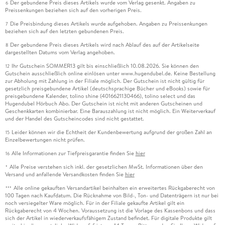
Der gebundene Preis dieses Artikels wurde vom Verlag gesenkt. Angaben zu
6
Preissenkungen beziehen sich auf den vorherigen Preis.
Die Preisbindung dieses Artikels wurde aufgehoben. Angaben zu Preissenkungen
7
beziehen sich auf den letzten gebundenen Preis.
Der gebundene Preis dieses Artikels wird nach Ablauf des auf der Artikelseite
8
dargestellten Datums vom Verlag angehoben.
Ihr Gutschein SOMMER13 gilt bis einschließlich 10.08.2026. Sie können den
12
Gutschein ausschließlich online einlösen unter www.hugendubel.de. Keine Bestellung
zur Abholung mit Zahlung in der Filiale möglich. Der Gutschein ist nicht gültig für
gesetzlich preisgebundene Artikel (deutschsprachige Bücher und eBooks) sowie für
preisgebundene Kalender, tolino shine (4016621130466), tolino select und das
Hugendubel Hörbuch Abo. Der Gutschein ist nicht mit anderen Gutscheinen und
Geschenkkarten kombinierbar. Eine Barauszahlung ist nicht möglich. Ein Weiterverkauf
und der Handel des Gutscheincodes sind nicht gestattet.
Leider können wir die Echtheit der Kundenbewertung aufgrund der großen Zahl an
15
Einzelbewertungen nicht prüfen.
Alle Informationen zur Tiefpreisgarantie finden Sie
hier
16
Alle Preise verstehen sich inkl. der gesetzlichen MwSt. Informationen über den
*
Versand und anfallende Versandkosten finden Sie
hier
Alle online gekauften Versandartikel beinhalten ein erweitertes Rückgaberecht von
***
100 Tagen nach Kaufdatum. Die Rücknahme von Bild-, Ton- und Datenträgern ist nur bei
noch versiegelter Ware möglich. Für in der Filiale gekaufte Artikel gilt ein
Rückgaberecht von 4 Wochen. Voraussetzung ist die Vorlage des Kassenbons und dass
sich der Artikel in wiederverkaufsfähigem Zustand befindet. Für digitale Produkte gilt