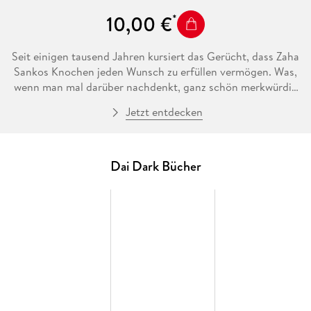
10,00 €
Seit einigen tausend Jahren kursiert das Gerücht, dass Zaha
Sankos Knochen jeden Wunsch zu erfüllen vermögen. Was,
wenn man mal darüber nachdenkt, ganz schön merkwürdig
ist, denn Zaha Sanko ist gerade einmal vierzehn Jahre alt!
Jetzt entdecken
Doch wie es der Zufall so will, haben sie just gerade
Damemarus altes Schiff bergen können und dank dessen
Mastersystem nun glücklicherweise Zugriff auf die
Informationssysteme des gesamten Universums. Nun muss
Dai Dark Bücher
Sanko das tun, was jeder einmal im Leben getan haben
sollte: Er betreibt Egosurfing im Universal Wide Web!