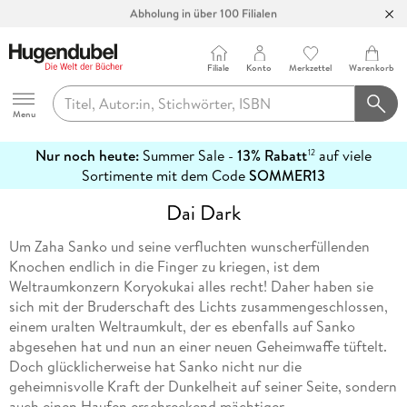
Abholung in über 100 Filialen
Filiale
Konto
Merkzettel
Warenkorb
Hugendubel
Menu
Nur noch heute:
Summer Sale -
13% Rabatt
auf viele
12
mehr
Sortimente mit dem Code
SOMMER13
erfahren
Dai Dark
Um Zaha Sanko und seine verfluchten wunscherfüllenden
Knochen endlich in die Finger zu kriegen, ist dem
Weltraumkonzern Koryokukai alles recht! Daher haben sie
sich mit der Bruderschaft des Lichts zusammengeschlossen,
einem uralten Weltraumkult, der es ebenfalls auf Sanko
abgesehen hat und nun an einer neuen Geheimwaffe tüftelt.
Doch glücklicherweise hat Sanko nicht nur die
geheimnisvolle Kraft der Dunkelheit auf seiner Seite, sondern
auch einen Haufen erschreckend mächtiger