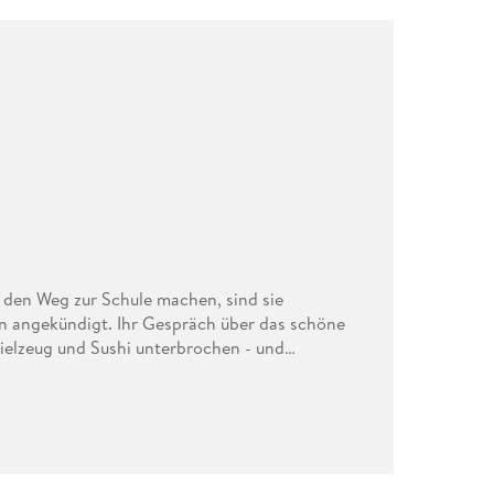
 den Weg zur Schule machen, sind sie
en angekündigt. Ihr Gespräch über das schöne
ielzeug und Sushi unterbrochen - und
r beiden sitzt ihre Mitschülerin Nano jammernd
e dort gelandet ist. Zu allem Überfluss ist auch
ihr . . . rechter Arm! Ein ganz normaler