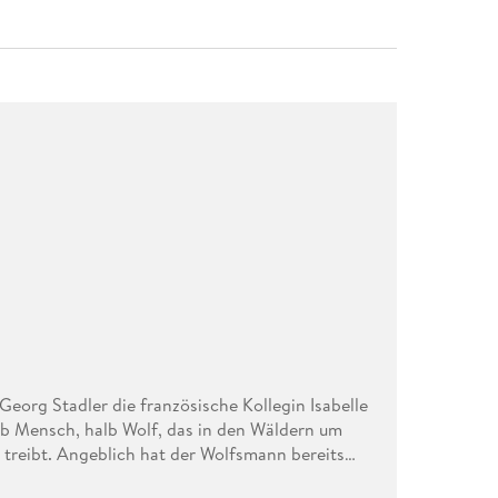
eorg Stadler die französische Kollegin Isabelle
lb Mensch, halb Wolf, das in den Wäldern um
 treibt. Angeblich hat der Wolfsmann bereits
n ist Isabelle weg. Stadlers Neugier ist