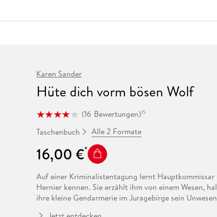
Fremdsprachige Bücher
n Lernhilfen
 Jugendbücher
eiber
Hörbuch Downloads im Bundle
cher
 Vergleich
 Puzzlezubehör
Lernen
New Adult
STABILO
Taschenbücher
hilfen
hriller
 Backen
er
lender
Ratgeber
op
hriller
Romance
Sachbücher
precher:innen
Science Fiction
Karen Sander
Hüte dich vorm bösen Wolf
Fremdsprachige Bücher
(
16
Bewertungen
)
15
Alle 2 Formate
Taschenbuch
16,00 €
Auf einer Kriminalistentagung lernt Hauptkommissar G
Hernier kennen. Sie erzählt ihm von einem Wesen, ha
ihre kleine Gendarmerie im Juragebirge sein Unwesen
eine junge Bagpackerin zerfleischt. Am nächsten Morge
Jetzt entdecken