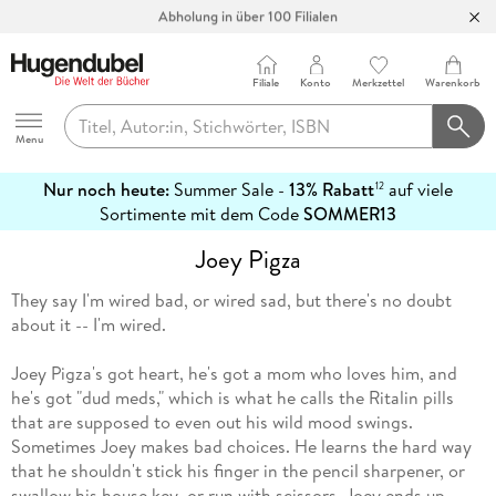
Abholung in über 100 Filialen
Filiale
Konto
Merkzettel
Warenkorb
Hugendubel
Menu
Nur noch heute:
Summer Sale -
13% Rabatt
auf viele
12
mehr
Sortimente mit dem Code
SOMMER13
erfahren
Joey Pigza
They say I'm wired bad, or wired sad, but there's no doubt
about it -- I'm wired.
Joey Pigza's got heart, he's got a mom who loves him, and
he's got "dud meds," which is what he calls the Ritalin pills
that are supposed to even out his wild mood swings.
Sometimes Joey makes bad choices. He learns the hard way
that he shouldn't stick his finger in the pencil sharpener, or
swallow his house key, or run with scissors. Joey ends up