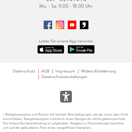
Mo. - Sa. 9.00 - 18.00 Uhr
Laden Sie unsere App herunter.
Datenschutz
AGB
Impressum
Widerrufsbelehrung
Datenschutzeinstellungen
Mängelexemplare sind Bücher mit leichten Beschädigungen, die das Lesen aber nicht
1
einschränken. Mängelexemplare sind durch einen Stempel als solche gekennzeichnet.
Die frühere Buchpreisbindung ist aufgehoben. Angaben zu Preissenkungen beziehen
sich auf den gebundenen Preis eines mangelfreien Exemplars.