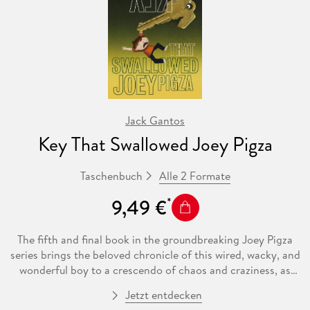
Jack Gantos
Key That Swallowed Joey Pigza
Alle 2 Formate
Taschenbuch
9,49 €
The fifth and final book in the groundbreaking Joey Pigza
series brings the beloved chronicle of this wired, wacky, and
wonderful boy to a crescendo of chaos and craziness, as
everything goes topsy-turvy for Joey just as he starts to get
Jetzt entdecken
his feet on the ground. With his dad MIA in the wake of