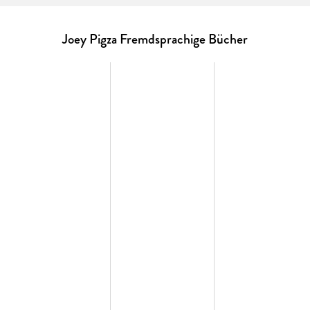
appearance-altering plastic surgery, Joey must give up
school to look after his new baby brother and fill in for his
mom, who hospitalizes herself to deal with a bad case of
Joey Pigza Fremdsprachige Bücher
postpartum blues. As his challenges mount, Joey discovers a
key that could unlock the secrets to his father's
whereabouts, a mystery that must be solved before Joey can
even hope that his broken family might somehow come back
together-if only it doesn't pull him apart first.
This title has Common Core connections.