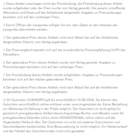
Diese Artikel unterliegen nicht der Preisbindung, die Preisbindung dieser Artikel
2
wurde aufgehoben oder der Preis wurde vom Verlag gesenkt. Die jeweils zutreffende
Alternative wird Ihnen auf der Artikelseite dargestellt. Angaben zu Preissenkungen
beziehen sich auf den vorherigen Preis.
Durch Öffnen der Leseprobe willigen Sie ein, dass Daten an den Anbieter der
3
Leseprobe übermittelt werden.
Der gebundene Preis dieses Artikels wird nach Ablauf des auf der Artikelseite
4
dargestellten Datums vom Verlag angehoben.
Der Preisvergleich bezieht sich auf die unverbindliche Preisempfehlung (UVP) des
5
Herstellers.
Der gebundene Preis dieses Artikels wurde vom Verlag gesenkt. Angaben zu
6
Preissenkungen beziehen sich auf den vorherigen Preis.
Die Preisbindung dieses Artikels wurde aufgehoben. Angaben zu Preissenkungen
7
beziehen sich auf den letzten gebundenen Preis.
Der gebundene Preis dieses Artikels wird nach Ablauf des auf der Artikelseite
8
dargestellten Datums vom Verlag angehoben.
Ihr Gutschein SOMMER13 gilt bis einschließlich 10.08.2026. Sie können den
12
Gutschein ausschließlich online einlösen unter www.hugendubel.de. Keine Bestellung
zur Abholung mit Zahlung in der Filiale möglich. Der Gutschein ist nicht gültig für
gesetzlich preisgebundene Artikel (deutschsprachige Bücher und eBooks) sowie für
preisgebundene Kalender, tolino shine (4016621130466), tolino select und das
Hugendubel Hörbuch Abo. Der Gutschein ist nicht mit anderen Gutscheinen und
Geschenkkarten kombinierbar. Eine Barauszahlung ist nicht möglich. Ein Weiterverkauf
und der Handel des Gutscheincodes sind nicht gestattet.