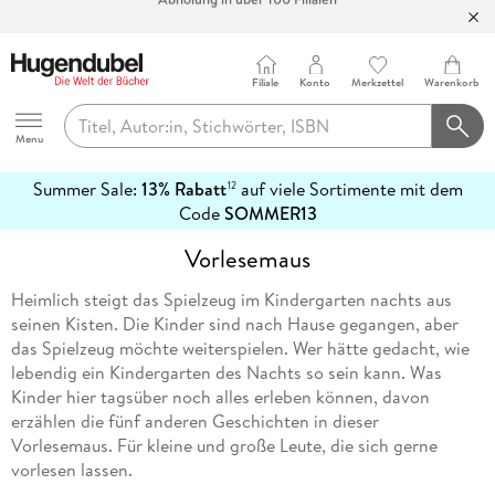
Bücher versandkostenfrei*
100 Tage Rückgaberecht***
Filiale
Konto
Merkzettel
Warenkorb
Abholung in über 100 Filialen
Hugendubel
Menu
Summer Sale:
13% Rabatt
auf viele Sortimente mit dem
12
mehr
Code
SOMMER13
erfahren
Vorlesemaus
Heimlich steigt das Spielzeug im Kindergarten nachts aus
seinen Kisten. Die Kinder sind nach Hause gegangen, aber
das Spielzeug möchte weiterspielen. Wer hätte gedacht, wie
lebendig ein Kindergarten des Nachts so sein kann. Was
Kinder hier tagsüber noch alles erleben können, davon
erzählen die fünf anderen Geschichten in dieser
Vorlesemaus. Für kleine und große Leute, die sich gerne
vorlesen lassen.