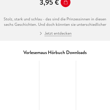
3,95 €
Stolz, stark und schlau - das sind die Prinzessinnen in diesen
sechs Geschichten. Und doch könnten sie unterschiedlicher
kaum sein: Zum Beispiel die zwei Schwestern, die im
Jetzt entdecken
Schlossteich den Froschprinzen suchen, und Prinzessin
Anna, die ganz locker einen Drachen bezwingt!
Vorlesemaus Hörbuch Downloads