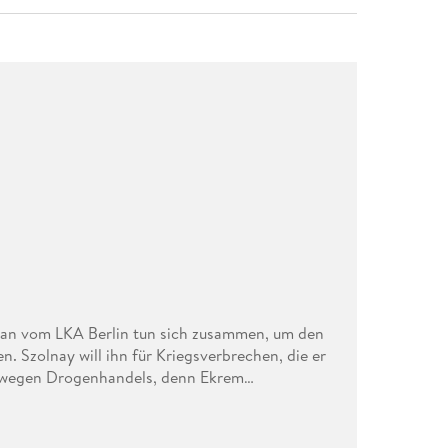
man vom LKA Berlin tun sich zusammen, um den
. Szolnay will ihn für Kriegsverbrechen, die er
 wegen Drogenhandels, denn Ekrem
 Stoff. Und nicht nur das. Als Bosman ihm zu
hnitten von allen Ressourcen, muss er