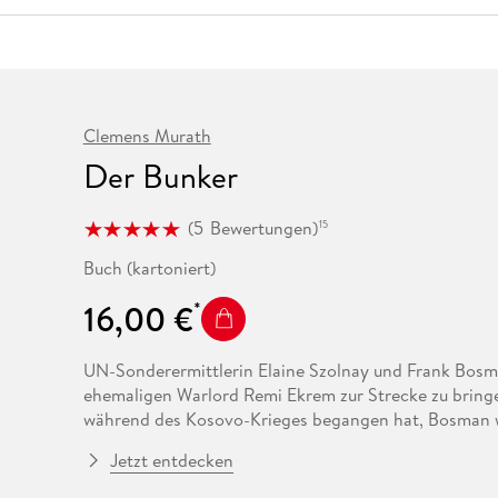
Fremdsprachige Bücher
n Lernhilfen
 Jugendbücher
eiber
Hörbuch Downloads im Bundle
cher
 Vergleich
 Puzzlezubehör
Lernen
New Adult
STABILO
Taschenbücher
hilfen
hriller
 Backen
er
lender
Ratgeber
op
hriller
Romance
Sachbücher
Clemens Murath
precher:innen
Der Bunker
Science Fiction
Fremdsprachige Bücher
(
5
Bewertungen
)
15
Buch (kartoniert)
16,00 €
UN-Sonderermittlerin Elaine Szolnay und Frank Bos
ehemaligen Warlord Remi Ekrem zur Strecke zu bringen
während des Kosovo-Krieges begangen hat, Bosman
überschwemmt Berlin über die Balkanroute mit heißem
Jetzt entdecken
nahe kommt, wird er vom Jäger zum Gejagten. Abgesc
untertauchen, um seine Unschuld zu beweisen.