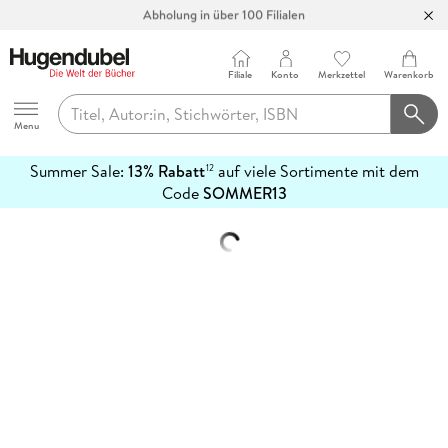
Abholung in über 100 Filialen
Filiale
Konto
Merkzettel
Warenkorb
Hugendubel
Menu
Summer Sale:
13% Rabatt
auf viele Sortimente mit dem
12
mehr
Code
SOMMER13
erfahren