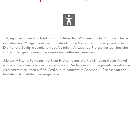
Mängelexemplare sind Bücher mit leichten Beschädigungen, die das Lesen aber nicht
1
einschränken. Mängelexemplare sind durch einen Stempel als solche gekennzeichnet.
Die frühere Buchpreisbindung ist aufgehoben. Angaben zu Preissenkungen beziehen
sich auf den gebundenen Preis eines mangelfreien Exemplars.
Diese Artikel unterliegen nicht der Preisbindung, die Preisbindung dieser Artikel
2
wurde aufgehoben oder der Preis wurde vom Verlag gesenkt. Die jeweils zutreffende
Alternative wird Ihnen auf der Artikelseite dargestellt. Angaben zu Preissenkungen
beziehen sich auf den vorherigen Preis.
Durch Öffnen der Leseprobe willigen Sie ein, dass Daten an den Anbieter der
3
Leseprobe übermittelt werden.
Der gebundene Preis dieses Artikels wird nach Ablauf des auf der Artikelseite
4
dargestellten Datums vom Verlag angehoben.
Der Preisvergleich bezieht sich auf die unverbindliche Preisempfehlung (UVP) des
5
Herstellers.
Der gebundene Preis dieses Artikels wurde vom Verlag gesenkt. Angaben zu
6
Preissenkungen beziehen sich auf den vorherigen Preis.
Die Preisbindung dieses Artikels wurde aufgehoben. Angaben zu Preissenkungen
7