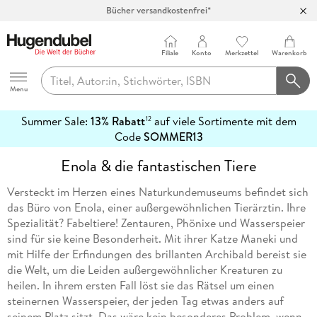
Bücher versandkostenfrei*
100 Tage Rückgaberecht***
Abholung in über 100 Filialen
Filiale
Konto
Merkzettel
Warenkorb
Hugendubel
Menu
Summer Sale:
13% Rabatt
auf viele Sortimente mit dem
12
mehr
Code
SOMMER13
erfahren
Enola & die fantastischen Tiere
Versteckt im Herzen eines Naturkundemuseums befindet sich
das Büro von Enola, einer außergewöhnlichen Tierärztin. Ihre
Spezialität? Fabeltiere! Zentauren, Phönixe und Wasserspeier
sind für sie keine Besonderheit. Mit ihrer Katze Maneki und
mit Hilfe der Erfindungen des brillanten Archibald bereist sie
die Welt, um die Leiden außergewöhnlicher Kreaturen zu
heilen. In ihrem ersten Fall löst sie das Rätsel um einen
steinernen Wasserspeier, der jeden Tag etwas anders auf
seinem Platz sitzt. Das wäre kein besonderes Problem, wenn