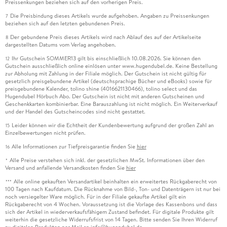
Preissenkungen beziehen sich auf den vorherigen Preis.
Die Preisbindung dieses Artikels wurde aufgehoben. Angaben zu Preissenkungen
7
beziehen sich auf den letzten gebundenen Preis.
Der gebundene Preis dieses Artikels wird nach Ablauf des auf der Artikelseite
8
dargestellten Datums vom Verlag angehoben.
Ihr Gutschein SOMMER13 gilt bis einschließlich 10.08.2026. Sie können den
12
Gutschein ausschließlich online einlösen unter www.hugendubel.de. Keine Bestellung
zur Abholung mit Zahlung in der Filiale möglich. Der Gutschein ist nicht gültig für
gesetzlich preisgebundene Artikel (deutschsprachige Bücher und eBooks) sowie für
preisgebundene Kalender, tolino shine (4016621130466), tolino select und das
Hugendubel Hörbuch Abo. Der Gutschein ist nicht mit anderen Gutscheinen und
Geschenkkarten kombinierbar. Eine Barauszahlung ist nicht möglich. Ein Weiterverkauf
und der Handel des Gutscheincodes sind nicht gestattet.
Leider können wir die Echtheit der Kundenbewertung aufgrund der großen Zahl an
15
Einzelbewertungen nicht prüfen.
Alle Informationen zur Tiefpreisgarantie finden Sie
hier
16
Alle Preise verstehen sich inkl. der gesetzlichen MwSt. Informationen über den
*
Versand und anfallende Versandkosten finden Sie
hier
Alle online gekauften Versandartikel beinhalten ein erweitertes Rückgaberecht von
***
100 Tagen nach Kaufdatum. Die Rücknahme von Bild-, Ton- und Datenträgern ist nur bei
noch versiegelter Ware möglich. Für in der Filiale gekaufte Artikel gilt ein
Rückgaberecht von 4 Wochen. Voraussetzung ist die Vorlage des Kassenbons und dass
sich der Artikel in wiederverkaufsfähigem Zustand befindet. Für digitale Produkte gilt
weiterhin die gesetzliche Widerrufsfrist von 14 Tagen. Bitte senden Sie Ihren Widerruf