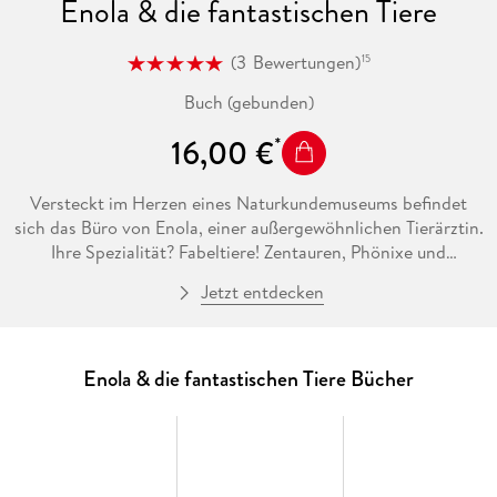
Enola & die fantastischen Tiere
(
3
Bewertungen
)
15
Buch (gebunden)
16,00 €
Versteckt im Herzen eines Naturkundemuseums befindet
sich das Büro von Enola, einer außergewöhnlichen Tierärztin.
Ihre Spezialität? Fabeltiere! Zentauren, Phönixe und
Wasserspeier sind für sie keine Besonderheit. Mit ihrer Katze
Jetzt entdecken
Maneki und mit Hilfe der Erfindungen des brillanten
Archibald bereist sie die Welt, um die Leiden
außergewöhnlicher Kreaturen zu heilen. In ihrem ersten Fall
löst sie das Rätsel um einen steinernen Wasserspeier, der
Enola & die fantastischen Tiere Bücher
jeden Tag etwas anders auf seinem Platz sitzt. Das wäre kein
besonderes Problem, wenn nicht deshalb die
Kirchenbesucher beim Ein- und Ausgehen eine unfreiwillige
Dusche erhalten würden. Ständig muss der Bildhauer
kommen, um den Wasserspeier wieder richtig hinzustellen.