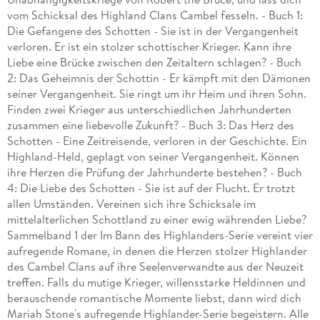
vom Schicksal des Highland Clans Cambel fesseln. - Buch 1:
Die Gefangene des Schotten - Sie ist in der Vergangenheit
verloren. Er ist ein stolzer schottischer Krieger. Kann ihre
Liebe eine Brücke zwischen den Zeitaltern schlagen? - Buch
2: Das Geheimnis der Schottin - Er kämpft mit den Dämonen
seiner Vergangenheit. Sie ringt um ihr Heim und ihren Sohn.
Finden zwei Krieger aus unterschiedlichen Jahrhunderten
zusammen eine liebevolle Zukunft? - Buch 3: Das Herz des
Schotten - Eine Zeitreisende, verloren in der Geschichte. Ein
Highland-Held, geplagt von seiner Vergangenheit. Können
ihre Herzen die Prüfung der Jahrhunderte bestehen? - Buch
4: Die Liebe des Schotten - Sie ist auf der Flucht. Er trotzt
allen Umständen. Vereinen sich ihre Schicksale im
mittelalterlichen Schottland zu einer ewig währenden Liebe?
Sammelband 1 der Im Bann des Highlanders-Serie vereint vier
aufregende Romane, in denen die Herzen stolzer Highlander
des Cambel Clans auf ihre Seelenverwandte aus der Neuzeit
treffen. Falls du mutige Krieger, willensstarke Heldinnen und
berauschende romantische Momente liebst, dann wird dich
Mariah Stone's aufregende Highlander-Serie begeistern. Alle