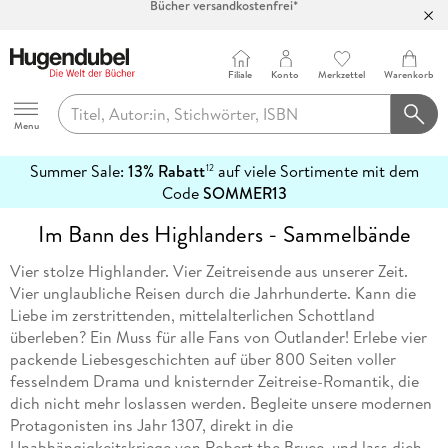
100 Tage Rückgaberecht***
Abholung in über 100 Filialen
Filiale
Konto
Merkzettel
Warenkorb
Hugendubel
Menu
Summer Sale:
13% Rabatt
auf viele Sortimente mit dem
12
mehr
Code
SOMMER13
erfahren
Im Bann des Highlanders - Sammelbände
Vier stolze Highlander. Vier Zeitreisende aus unserer Zeit.
Vier unglaubliche Reisen durch die Jahrhunderte. Kann die
Liebe im zerstrittenden, mittelalterlichen Schottland
überleben? Ein Muss für alle Fans von Outlander! Erlebe vier
packende Liebesgeschichten auf über 800 Seiten voller
fesselndem Drama und knisternder Zeitreise-Romantik, die
dich nicht mehr loslassen werden. Begleite unsere modernen
Protagonisten ins Jahr 1307, direkt in die
Unabhängigkeitskriege von Robert the Bruce, und lass dich