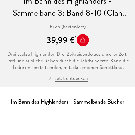
Im Bann des Highlanders -
Sammelband 3: Band 8-10 (Clan
MacDonald)
Buch (kartoniert)
39,99 €
Drei stolze Highlander. Drei Zeitreisende aus unserer Zeit.
Drei unglaubliche Reisen durch die Jahrhunderte. Kann die
Liebe im zerstrittenden, mittelalterlichen Schottland
überleben? - Ein Muss für alle Fans von Outlander! Erlebe
Jetzt entdecken
drei packende Liebesgeschichten auf über 700 Seiten voller
fesselndem Drama und knisternder Zeitreise-Romantik, die
dich nicht mehr loslassen werden. Begleite unsere drei
modernen Protagonisten ins Jahr 1313, direkt in die
Im Bann des Highlanders - Sammelbände Bücher
Unabhängigkeitskriege von Robert the Bruce, und lass dich
vom Schicksal des Highland Clans MacDonald fesseln. Buch
8: Der Beschützer der Schottin - Sie die uneheliche Tochter
von Robert the Bruce. Er ist gefangen in der Vergangenheit.
Ist ihre Liebe stärker als die Zeit? Buch 9: Die Eroberung des