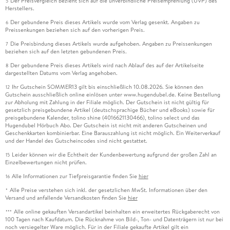
Der Preisvergleich bezieht sich auf die unverbindliche Preisempfehlung (UVP) des
5
Herstellers.
Der gebundene Preis dieses Artikels wurde vom Verlag gesenkt. Angaben zu
6
Preissenkungen beziehen sich auf den vorherigen Preis.
Die Preisbindung dieses Artikels wurde aufgehoben. Angaben zu Preissenkungen
7
beziehen sich auf den letzten gebundenen Preis.
Der gebundene Preis dieses Artikels wird nach Ablauf des auf der Artikelseite
8
dargestellten Datums vom Verlag angehoben.
Ihr Gutschein SOMMER13 gilt bis einschließlich 10.08.2026. Sie können den
12
Gutschein ausschließlich online einlösen unter www.hugendubel.de. Keine Bestellung
zur Abholung mit Zahlung in der Filiale möglich. Der Gutschein ist nicht gültig für
gesetzlich preisgebundene Artikel (deutschsprachige Bücher und eBooks) sowie für
preisgebundene Kalender, tolino shine (4016621130466), tolino select und das
Hugendubel Hörbuch Abo. Der Gutschein ist nicht mit anderen Gutscheinen und
Geschenkkarten kombinierbar. Eine Barauszahlung ist nicht möglich. Ein Weiterverkauf
und der Handel des Gutscheincodes sind nicht gestattet.
Leider können wir die Echtheit der Kundenbewertung aufgrund der großen Zahl an
15
Einzelbewertungen nicht prüfen.
Alle Informationen zur Tiefpreisgarantie finden Sie
hier
16
Alle Preise verstehen sich inkl. der gesetzlichen MwSt. Informationen über den
*
Versand und anfallende Versandkosten finden Sie
hier
Alle online gekauften Versandartikel beinhalten ein erweitertes Rückgaberecht von
***
100 Tagen nach Kaufdatum. Die Rücknahme von Bild-, Ton- und Datenträgern ist nur bei
noch versiegelter Ware möglich. Für in der Filiale gekaufte Artikel gilt ein