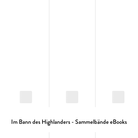
Schotten - Er ist ein Highlander auf der Suche nach einem
Schatz. Sie ist eine Kinderärztin aus New York. Kann ihre
Liebe ihre Unterschiede überbrücken? Buch 10: Das
Schicksal des Schotten - Sie ist eine MI5-Geheimagentin, die
sich beweisen muss. Es ist ein Highland-Krieger auf der
Suche nach Wiedergutmachung. Kann ihre Liebe ihr
Schicksal vereinen? Sammelband 3 der Im Bann des
Highlanders-Serie vereint drei aufregende Romane, in denen
die Herzen stolzer Highlander des MacDonald Clans auf ihre
Seelenverwandte aus der Neuzeit treffen.
Im Bann des Highlanders - Sammelbände eBooks