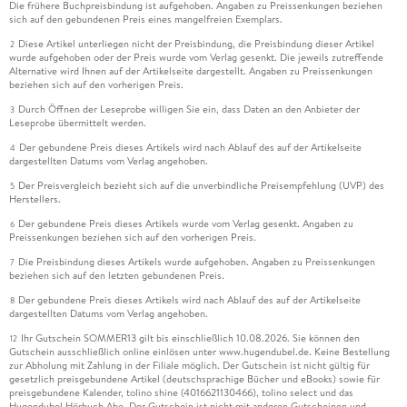
Die frühere Buchpreisbindung ist aufgehoben. Angaben zu Preissenkungen beziehen
sich auf den gebundenen Preis eines mangelfreien Exemplars.
Diese Artikel unterliegen nicht der Preisbindung, die Preisbindung dieser Artikel
2
wurde aufgehoben oder der Preis wurde vom Verlag gesenkt. Die jeweils zutreffende
Alternative wird Ihnen auf der Artikelseite dargestellt. Angaben zu Preissenkungen
beziehen sich auf den vorherigen Preis.
Durch Öffnen der Leseprobe willigen Sie ein, dass Daten an den Anbieter der
3
Leseprobe übermittelt werden.
Der gebundene Preis dieses Artikels wird nach Ablauf des auf der Artikelseite
4
dargestellten Datums vom Verlag angehoben.
Der Preisvergleich bezieht sich auf die unverbindliche Preisempfehlung (UVP) des
5
Herstellers.
Der gebundene Preis dieses Artikels wurde vom Verlag gesenkt. Angaben zu
6
Preissenkungen beziehen sich auf den vorherigen Preis.
Die Preisbindung dieses Artikels wurde aufgehoben. Angaben zu Preissenkungen
7
beziehen sich auf den letzten gebundenen Preis.
Der gebundene Preis dieses Artikels wird nach Ablauf des auf der Artikelseite
8
dargestellten Datums vom Verlag angehoben.
Ihr Gutschein SOMMER13 gilt bis einschließlich 10.08.2026. Sie können den
12
Gutschein ausschließlich online einlösen unter www.hugendubel.de. Keine Bestellung
zur Abholung mit Zahlung in der Filiale möglich. Der Gutschein ist nicht gültig für
gesetzlich preisgebundene Artikel (deutschsprachige Bücher und eBooks) sowie für
preisgebundene Kalender, tolino shine (4016621130466), tolino select und das
Hugendubel Hörbuch Abo. Der Gutschein ist nicht mit anderen Gutscheinen und