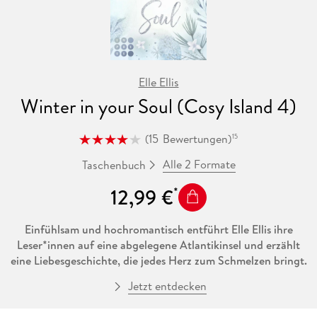
Elle Ellis
Winter in your Soul (Cosy Island 4)
(
15
Bewertungen
)
15
Alle 2 Formate
Taschenbuch
12,99 €
Einfühlsam und hochromantisch entführt Elle Ellis ihre
Leser*innen auf eine abgelegene Atlantikinsel und erzählt
eine Liebesgeschichte, die jedes Herz zum Schmelzen bringt.
Jetzt entdecken
Nie hätte Grace damit gerechnet, dass ihr Podcast über
Cosy Island einmal über die Grenzen der kleinen Insel hinaus