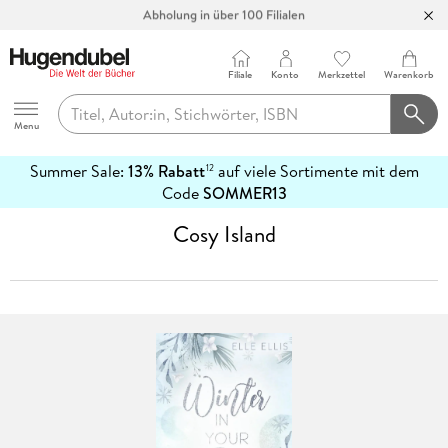
Abholung in über 100 Filialen
Filiale
Konto
Merkzettel
Warenkorb
Hugendubel
Menu
Summer Sale:
13% Rabatt
auf viele Sortimente mit dem
12
mehr
Code
SOMMER13
erfahren
Cosy Island