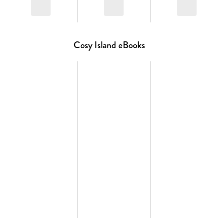
//Dies ist der vierte und letzte Band der gefühlvollen Slow
Burn-Romance-Reihe »Cosy Island«. Alle Bände der New
Cosy Island eBooks
Adult Romance bei Impress:
-- Autumn In Your Eyes (Cosy Island 1)
-- Spring In Your Heart (Cosy Island 2)
-- Summer In Your Dreams (Cosy Island 3)
-- Winter In Your Soul (Cosy Island 4)
Diese Reihe ist abgeschlossen. //