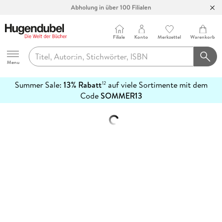
Abholung in über 100 Filialen
Filiale
Konto
Merkzettel
Warenkorb
Hugendubel
Menu
Summer Sale:
13% Rabatt
auf viele Sortimente mit dem
12
mehr
Code
SOMMER13
erfahren