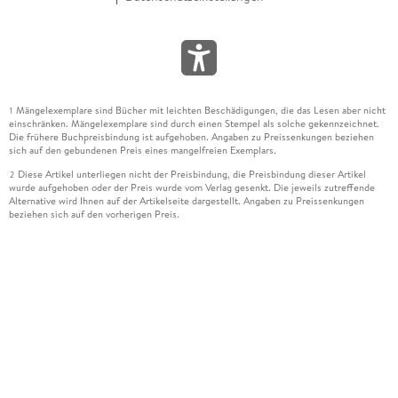
Mängelexemplare sind Bücher mit leichten Beschädigungen, die das Lesen aber nicht
1
einschränken. Mängelexemplare sind durch einen Stempel als solche gekennzeichnet.
Die frühere Buchpreisbindung ist aufgehoben. Angaben zu Preissenkungen beziehen
sich auf den gebundenen Preis eines mangelfreien Exemplars.
Diese Artikel unterliegen nicht der Preisbindung, die Preisbindung dieser Artikel
2
wurde aufgehoben oder der Preis wurde vom Verlag gesenkt. Die jeweils zutreffende
Alternative wird Ihnen auf der Artikelseite dargestellt. Angaben zu Preissenkungen
beziehen sich auf den vorherigen Preis.
Durch Öffnen der Leseprobe willigen Sie ein, dass Daten an den Anbieter der
3
Leseprobe übermittelt werden.
Der gebundene Preis dieses Artikels wird nach Ablauf des auf der Artikelseite
4
dargestellten Datums vom Verlag angehoben.
Der Preisvergleich bezieht sich auf die unverbindliche Preisempfehlung (UVP) des
5
Herstellers.
Der gebundene Preis dieses Artikels wurde vom Verlag gesenkt. Angaben zu
6
Preissenkungen beziehen sich auf den vorherigen Preis.
Die Preisbindung dieses Artikels wurde aufgehoben. Angaben zu Preissenkungen
7