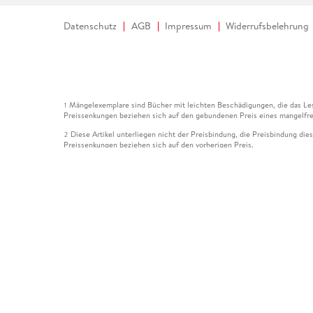
Datenschutz
AGB
Impressum
Widerrufsbelehrung
Mängelexemplare sind Bücher mit leichten Beschädigungen, die das Les
1
Preissenkungen beziehen sich auf den gebundenen Preis eines mangelfre
Diese Artikel unterliegen nicht der Preisbindung, die Preisbindung die
2
Preissenkungen beziehen sich auf den vorherigen Preis.
Durch Öffnen der Leseprobe willigen Sie ein, dass Daten an den Anbie
3
Der gebundene Preis dieses Artikels wird nach Ablauf des auf der Arti
4
Der Preisvergleich bezieht sich auf die unverbindliche Preisempfehlun
5
Der gebundene Preis dieses Artikels wurde vom Verlag gesenkt. Angabe
6
Die Preisbindung dieses Artikels wurde aufgehoben. Angaben zu Preis
7
Der gebundene Preis dieses Artikels wird nach Ablauf des auf der Arti
8
Ihr Gutschein SOMMER13 gilt bis einschließlich 10.08.2026. Sie könne
12
gültig für gesetzlich preisgebundene Artikel (deutschsprachige Bücher 
Gutscheinen und Geschenkkarten kombinierbar. Eine Barauszahlung ist ni