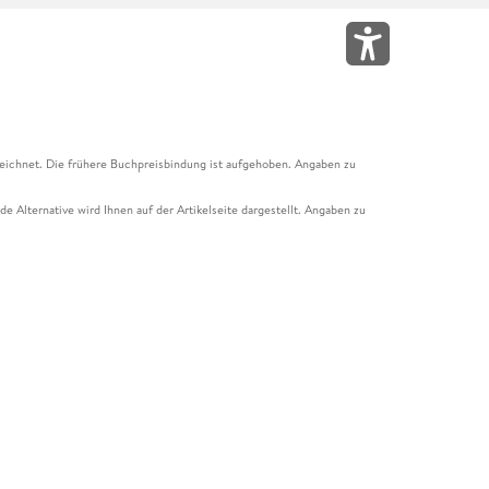
eichnet. Die frühere Buchpreisbindung ist aufgehoben. Angaben zu
e Alternative wird Ihnen auf der Artikelseite dargestellt. Angaben zu
ur Abholung mit Zahlung in der Filiale möglich. Der Gutschein ist nicht
t und das Hugendubel Hörbuch Abo. Der Gutschein ist nicht mit anderen