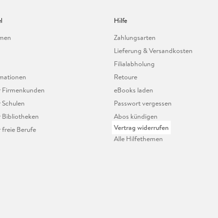
l
Hilfe
hmen
Zahlungsarten
Lieferung & Versandkosten
Filialabholung
mationen
Retoure
ür Firmenkunden
eBooks laden
r Schulen
Passwort vergessen
r Bibliotheken
Abos kündigen
Vertrag widerrufen
r freie Berufe
Alle Hilfethemen