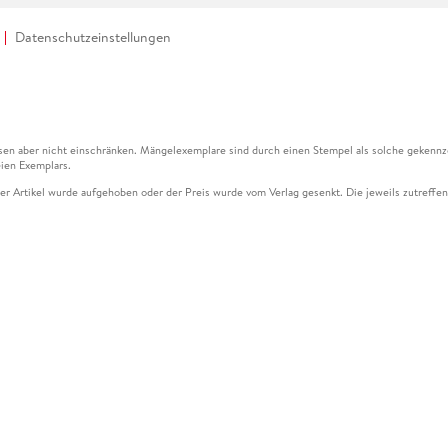
Datenschutzeinstellungen
en aber nicht einschränken. Mängelexemplare sind durch einen Stempel als solche gekennz
ien Exemplars.
ser Artikel wurde aufgehoben oder der Preis wurde vom Verlag gesenkt. Die jeweils zutreffend
ter der Leseprobe übermittelt werden.
kelseite dargestellten Datums vom Verlag angehoben.
g (UVP) des Herstellers.
n zu Preissenkungen beziehen sich auf den vorherigen Preis.
senkungen beziehen sich auf den letzten gebundenen Preis.
kelseite dargestellten Datums vom Verlag angehoben.
n den Gutschein ausschließlich online einlösen unter www.hugendubel.de. Keine Bestellung z
und eBooks) sowie für preisgebundene Kalender, tolino shine (4016621130466), tolino selec
cht möglich. Ein Weiterverkauf und der Handel des Gutscheincodes sind nicht gestattet.