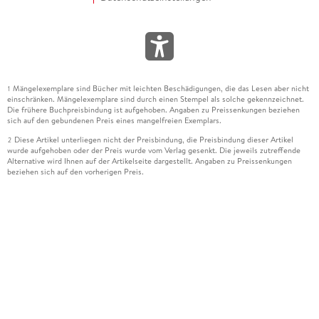
Mängelexemplare sind Bücher mit leichten Beschädigungen, die das Lesen aber nicht
1
einschränken. Mängelexemplare sind durch einen Stempel als solche gekennzeichnet.
Die frühere Buchpreisbindung ist aufgehoben. Angaben zu Preissenkungen beziehen
sich auf den gebundenen Preis eines mangelfreien Exemplars.
Diese Artikel unterliegen nicht der Preisbindung, die Preisbindung dieser Artikel
2
wurde aufgehoben oder der Preis wurde vom Verlag gesenkt. Die jeweils zutreffende
Alternative wird Ihnen auf der Artikelseite dargestellt. Angaben zu Preissenkungen
beziehen sich auf den vorherigen Preis.
Durch Öffnen der Leseprobe willigen Sie ein, dass Daten an den Anbieter der
3
Leseprobe übermittelt werden.
Der gebundene Preis dieses Artikels wird nach Ablauf des auf der Artikelseite
4
dargestellten Datums vom Verlag angehoben.
Der Preisvergleich bezieht sich auf die unverbindliche Preisempfehlung (UVP) des
5
Herstellers.
Der gebundene Preis dieses Artikels wurde vom Verlag gesenkt. Angaben zu
6
Preissenkungen beziehen sich auf den vorherigen Preis.
Die Preisbindung dieses Artikels wurde aufgehoben. Angaben zu Preissenkungen
7