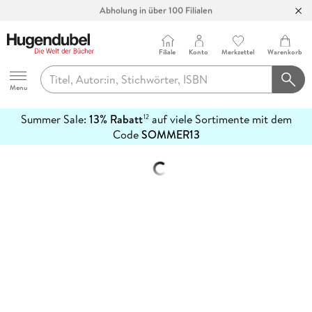
Abholung in über 100 Filialen
Filiale
Konto
Merkzettel
Warenkorb
Hugendubel
Menu
Summer Sale:
13% Rabatt
auf viele Sortimente mit dem
12
mehr
Code
SOMMER13
erfahren