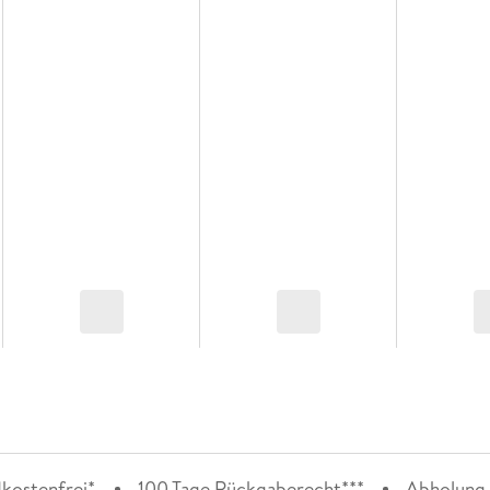
kostenfrei*
100 Tage Rückgaberecht***
Abholung i