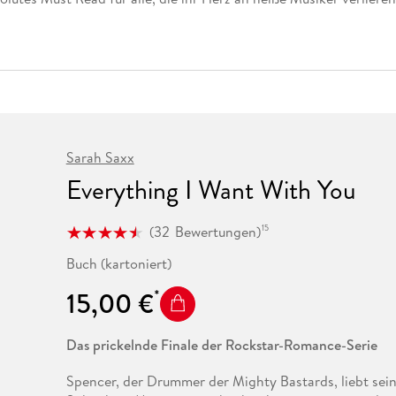
Fremdsprachige Bücher
n Lernhilfen
 Jugendbücher
eiber
Hörbuch Downloads im Bundle
cher
 Vergleich
 Puzzlezubehör
Lernen
New Adult
STABILO
Taschenbücher
hilfen
hriller
 Backen
er
lender
Ratgeber
op
hriller
Romance
Sachbücher
precher:innen
Science Fiction
Sarah Saxx
Fremdsprachige Bücher
Everything I Want With You
(
32
Bewertungen
)
15
Buch (kartoniert)
15,00 €
Das prickelnde Finale der Rockstar-Romance-Serie
Spencer, der Drummer der Mighty Bastards, liebt sein 