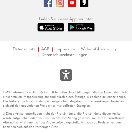
Laden Sie unsere App herunter.
Datenschutz
AGB
Impressum
Widerrufsbelehrung
Datenschutzeinstellungen
Mängelexemplare sind Bücher mit leichten Beschädigungen, die das Lesen aber nicht
1
einschränken. Mängelexemplare sind durch einen Stempel als solche gekennzeichnet.
Die frühere Buchpreisbindung ist aufgehoben. Angaben zu Preissenkungen beziehen
sich auf den gebundenen Preis eines mangelfreien Exemplars.
Diese Artikel unterliegen nicht der Preisbindung, die Preisbindung dieser Artikel
2
wurde aufgehoben oder der Preis wurde vom Verlag gesenkt. Die jeweils zutreffende
Alternative wird Ihnen auf der Artikelseite dargestellt. Angaben zu Preissenkungen
beziehen sich auf den vorherigen Preis.