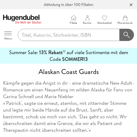
Abholung in über 100 Filialen
Filiale
Konto
Merkzettel
Warenkorb
Hugendubel
Menu
Summer Sale:
13% Rabatt
auf viele Sortimente mit dem
12
mehr
Code
SOMMER13
erfahren
Alaskan Coast Guards
Kämpfe gegen die Angst in dir - eine dramatische New Adult-
Romance um einen Neuanfang im wilden Alaska für Fans von
Carina Schnell und Marie Niebler
»'Patrick', sagte sie erneut, atemlos, mit zitternder Stimme
und legte mir beide Hände auf die Brust. Sanft, aber
bestimmt, schob sie mich von sich. 'Das geht so nicht. Wir
überschreiten damit eine Grenze, die wir als Patient und
Therapeutin nicht überschreiten sollten.'«