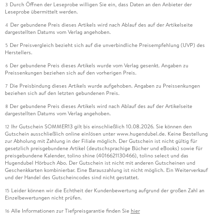
Durch Öffnen der Leseprobe willigen Sie ein, dass Daten an den Anbieter der
3
Leseprobe übermittelt werden.
Der gebundene Preis dieses Artikels wird nach Ablauf des auf der Artikelseite
4
dargestellten Datums vom Verlag angehoben.
Der Preisvergleich bezieht sich auf die unverbindliche Preisempfehlung (UVP) des
5
Herstellers.
Der gebundene Preis dieses Artikels wurde vom Verlag gesenkt. Angaben zu
6
Preissenkungen beziehen sich auf den vorherigen Preis.
Die Preisbindung dieses Artikels wurde aufgehoben. Angaben zu Preissenkungen
7
beziehen sich auf den letzten gebundenen Preis.
Der gebundene Preis dieses Artikels wird nach Ablauf des auf der Artikelseite
8
dargestellten Datums vom Verlag angehoben.
Ihr Gutschein SOMMER13 gilt bis einschließlich 10.08.2026. Sie können den
12
Gutschein ausschließlich online einlösen unter www.hugendubel.de. Keine Bestellung
zur Abholung mit Zahlung in der Filiale möglich. Der Gutschein ist nicht gültig für
gesetzlich preisgebundene Artikel (deutschsprachige Bücher und eBooks) sowie für
preisgebundene Kalender, tolino shine (4016621130466), tolino select und das
Hugendubel Hörbuch Abo. Der Gutschein ist nicht mit anderen Gutscheinen und
Geschenkkarten kombinierbar. Eine Barauszahlung ist nicht möglich. Ein Weiterverkauf
und der Handel des Gutscheincodes sind nicht gestattet.
Leider können wir die Echtheit der Kundenbewertung aufgrund der großen Zahl an
15
Einzelbewertungen nicht prüfen.
Alle Informationen zur Tiefpreisgarantie finden Sie
hier
16