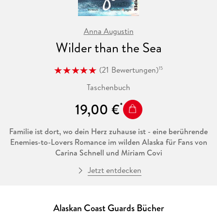
Anna Augustin
Wilder than the Sea
(
21
Bewertungen
)
15
Taschenbuch
19,00 €
Familie ist dort, wo dein Herz zuhause ist - eine berührende
Enemies-to-Lovers Romance im wilden Alaska für Fans von
Carina Schnell und Miriam Covi
Jetzt entdecken
»Wenn Robin mich so ansah, wollte ich sie in meine Arme ziehen
und in dem Gefühl von Wärme und Geborgenheit versinken. Dann
wollte ich vergessen, dass ich eigentlich ganz allein war. «
Alaskan Coast Guards Bücher
Nach ihrer Strafversetzung in das entlegene Alaska will die