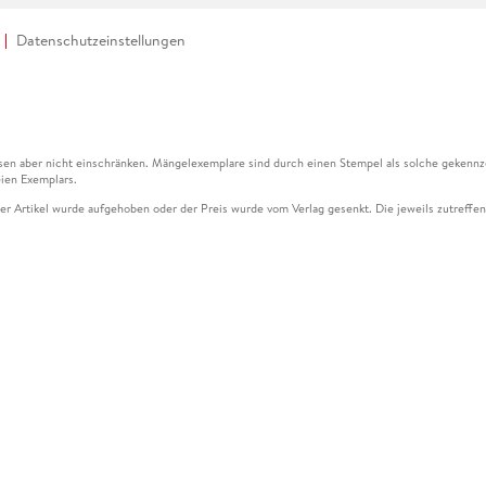
Datenschutzeinstellungen
en aber nicht einschränken. Mängelexemplare sind durch einen Stempel als solche gekennz
ien Exemplars.
ser Artikel wurde aufgehoben oder der Preis wurde vom Verlag gesenkt. Die jeweils zutreffend
ter der Leseprobe übermittelt werden.
kelseite dargestellten Datums vom Verlag angehoben.
g (UVP) des Herstellers.
n zu Preissenkungen beziehen sich auf den vorherigen Preis.
senkungen beziehen sich auf den letzten gebundenen Preis.
kelseite dargestellten Datums vom Verlag angehoben.
n den Gutschein ausschließlich online einlösen unter www.hugendubel.de. Keine Bestellung z
und eBooks) sowie für preisgebundene Kalender, tolino shine (4016621130466), tolino selec
cht möglich. Ein Weiterverkauf und der Handel des Gutscheincodes sind nicht gestattet.