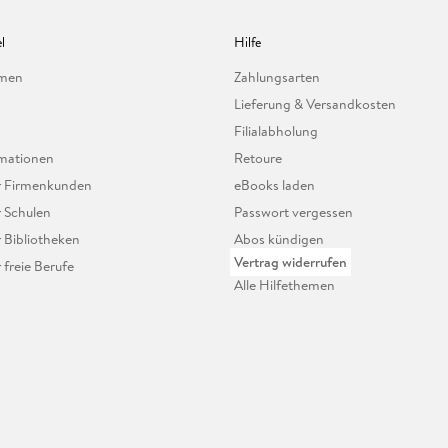
l
Hilfe
hmen
Zahlungsarten
Lieferung & Versandkosten
Filialabholung
mationen
Retoure
ür Firmenkunden
eBooks laden
r Schulen
Passwort vergessen
r Bibliotheken
Abos kündigen
Vertrag widerrufen
r freie Berufe
Alle Hilfethemen