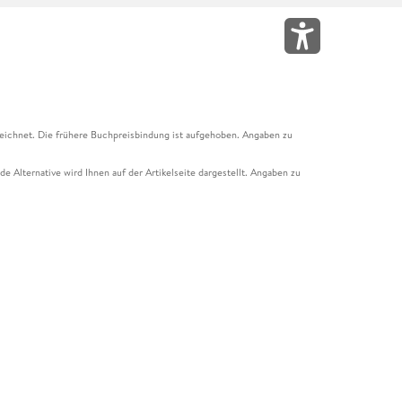
eichnet. Die frühere Buchpreisbindung ist aufgehoben. Angaben zu
e Alternative wird Ihnen auf der Artikelseite dargestellt. Angaben zu
ur Abholung mit Zahlung in der Filiale möglich. Der Gutschein ist nicht
t und das Hugendubel Hörbuch Abo. Der Gutschein ist nicht mit anderen