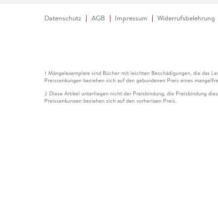
Datenschutz
AGB
Impressum
Widerrufsbelehrung
Mängelexemplare sind Bücher mit leichten Beschädigungen, die das Les
1
Preissenkungen beziehen sich auf den gebundenen Preis eines mangelfre
Diese Artikel unterliegen nicht der Preisbindung, die Preisbindung die
2
Preissenkungen beziehen sich auf den vorherigen Preis.
Durch Öffnen der Leseprobe willigen Sie ein, dass Daten an den Anbie
3
Der gebundene Preis dieses Artikels wird nach Ablauf des auf der Arti
4
Der Preisvergleich bezieht sich auf die unverbindliche Preisempfehlun
5
Der gebundene Preis dieses Artikels wurde vom Verlag gesenkt. Angabe
6
Die Preisbindung dieses Artikels wurde aufgehoben. Angaben zu Preis
7
Der gebundene Preis dieses Artikels wird nach Ablauf des auf der Arti
8
Ihr Gutschein SOMMER13 gilt bis einschließlich 10.08.2026. Sie könne
12
gültig für gesetzlich preisgebundene Artikel (deutschsprachige Bücher 
Gutscheinen und Geschenkkarten kombinierbar. Eine Barauszahlung ist ni